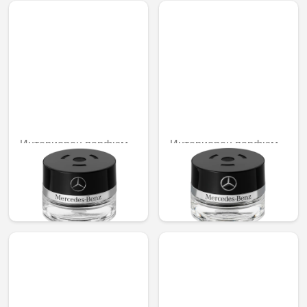
Интериорен парфюм
Интериорен парфюм
№ 86 Mood Cotton
Downtown mood
92,02 € /
92,02 € /
179,97 лв.
179,97 лв.