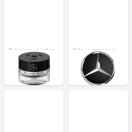
Интериорен парфюм
Капачка за главина,
Gingery mood
Star sublime, за зенкер
с диаметър 66,8 мм
92,02 € /
179,97 лв.
25,21 € / 49,31 лв.