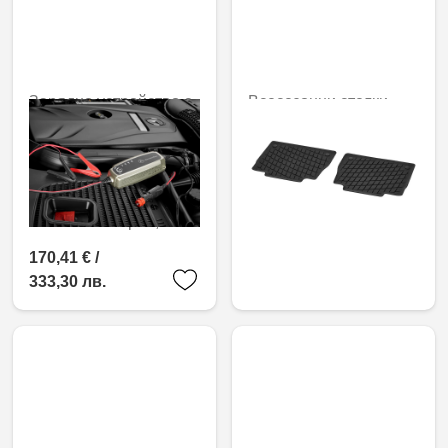
Зарядно устройство с
Всесезонни стелки
функция за
Dynamic Squares,
поддържащо
задни, комплект от 2
зареждане, 5 A, за
60,50 € /
оловно-киселинни и
118,34 лв.
литиеви батерии, ECE
170,41 € /
333,30 лв.