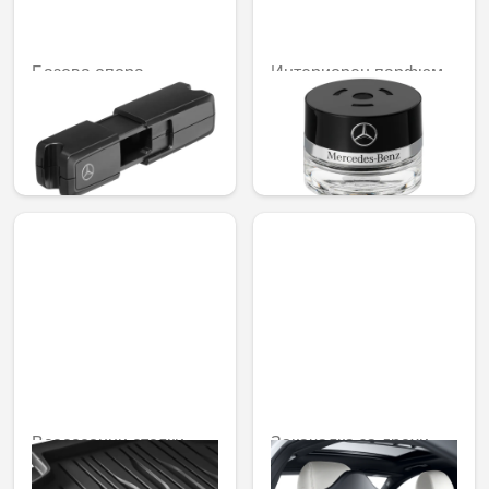
Базова опора
Интериорен парфюм
№ 6 Bittersweet
48,50 € / 94,87 лв.
92,02 € /
179,97 лв.
Всесезонни стелки
Закачалка за дрехи
Dynamic Lines, задни,
129,78 € /