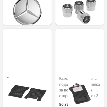
колелото, релефна
вентили, 4 части
звезда
35,40 € / 69,24 лв.
25,21 € / 49,31 лв.
Всесезонни стелки
Всесезонни стелки за
Dynamic Squares, за
пода CLASSIC, Стелка
водача/пътника
за водача/пътника
отпред, комплект от 2
отпред, Комплект от 2
79,67 € /
86,72 € /