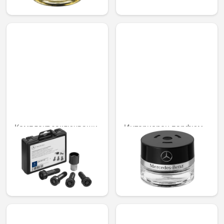
165,67 лв.
Комплект заключващи
Интериорен парфюм
механизми за джанти,
1001 Mood
M14 x 1.5 x 45
92,02 € /
110,12 € /
179,97 лв.
215,38 лв.