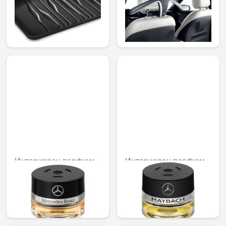
комплект от 2
253,83 лв.
58,49 € /
114,39 лв.
Интериорен парфюм
Интериорен парфюм
Sports mood
№ 12 mood
92,02 € /
121,01 € /
179,97 лв.
236,67 лв.