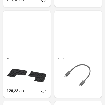
215,38 лв.
118,34 лв.
Всесезонни стелки
Кабел за медиен
Dynamic Squares, 3-ти
интерфейс, USB тип C
ред седалки, комплект
30,16 € / 58,98 лв.
от 2
64,54 € /
126,22 лв.