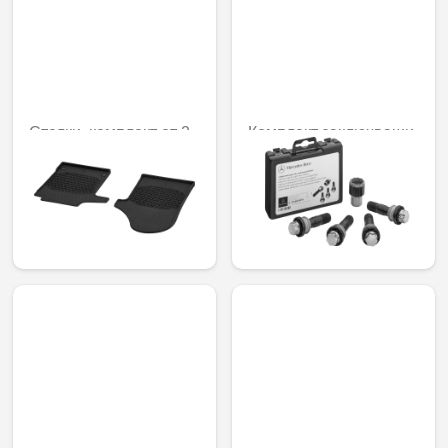
Стелки, комплект от 2
Комплект заключващи
механизми за джанти,
91,76 € /
M15 x 1,25 x 44
179,47 лв.
110,12 € /
215,38 лв.