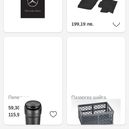
отпред, Комплект от 2
101,84 € /
199,19 лв.
Пепелник
Пазарска щайга,
сгъваема
59,30 € /
115,99 лв.
16,82 € / 32,90 лв.