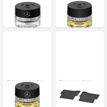
Интериорен парфюм
Интериорен парфюм
Daybreak mood
AGARWOOD Mood
92,02 € /
121,01 € /
179,97 лв.
236,67 лв.
Интериорен парфюм
Всесезонни стелки
Maybach №8 mood
Dynamic Squares,
задни, комплект от 2
121,01 € /
236,67 лв.
84,71 € /