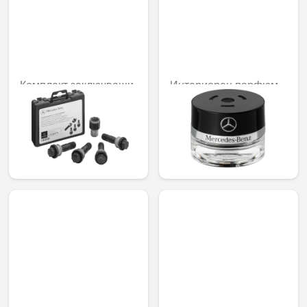
Комплект заключващи
Интериорен парфюм
механизми за джанти,
№ 6 Mood Linen
M15 x 1,25 x 44
92,02 € /
110,12 € /
179,97 лв.
215,38 лв.