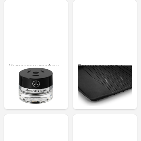
Интериорен парфюм
Всесезонни стелки
№ 6 Mood Mimosa
Dynamic Lines, задни,
комплект от 2
92,02 € /
179,97 лв.
70,58 € /
138,05 лв.