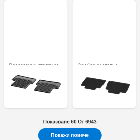
Всесезонни стелки за
Оребрени стелки,
под CLASSIC, задни,
CLASSIC, Задни,
комплект от 2
Комплект от 2
77,65 € /
47,40 € / 92,71 лв.
151,87 лв.
Показване 60 От 6943
Покажи повече