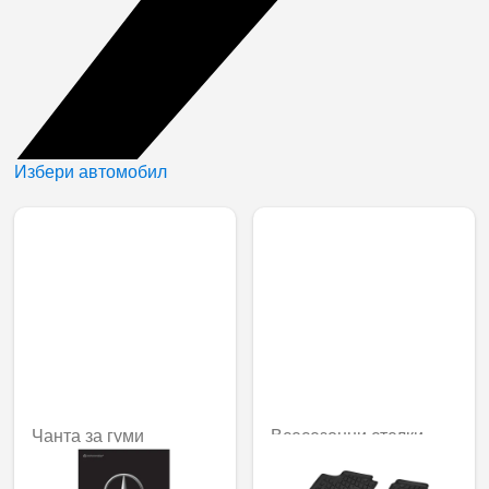
Избери автомобил
Чанта за гуми
Всесезонни стелки
Dynamic Squares, за
0,92 € / 1,81 лв.
водача/пътника