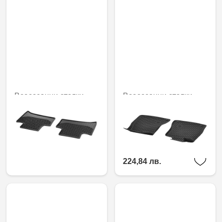
Всесезонни стелки
Всесезонни стелки
CLASSIC, задни,
Dynamic Squares, за
комплект 2
водача/пътника
отпред, Комплект от 2
49,42 € / 96,65 лв.
114,96 € /
224,84 лв.