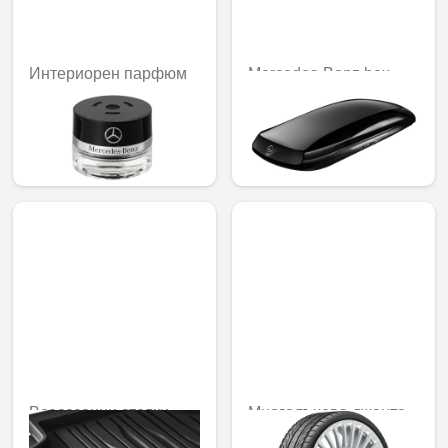
Интериорен парфюм
Mercedes-Benz box
Freeside mood
box M, 430 литра
92,02 € /
1147,06 € /
179,97 лв.
2243,45 лв.
Всесезонни стелки
Многолъчева джанта,
Dynamic Lines, задни,
58,4 см (23 цола)