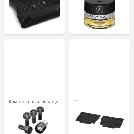
Dynamic Lines, задни,
12 MOOD ebony
комплект от 2
121,01 € /
91,76 € /
236,67 лв.
179,47 лв.
Комплект заключващи
Всесезонни стелки
механизми за джанти,
Dynamic Squares,
M14 x 1.5 x 27
задни, Комплект от 2
110,12 € /
60,50 € /