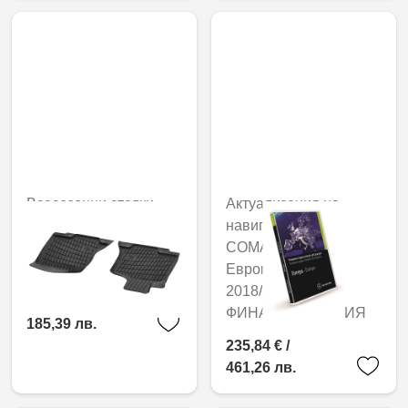
Всесезонни стелки
Актуализация на
Dynamic Squares, за
навигацията,
водача/пътника
COMAND APS,
отпред, Комплект от 2
Европа, Версия
2018/2019, -
94,79 € /
ФИНАЛНА ВЕРСИЯ
185,39 лв.
235,84 € /
461,26 лв.