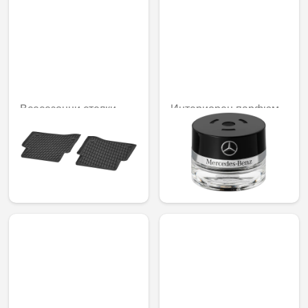
Всесезонни стелки
Интериорен парфюм
Dynamic Squares,
Bamboo Mood
задни, комплект от 2
92,02 € /
95,80 € /
179,97 лв.
187,36 лв.