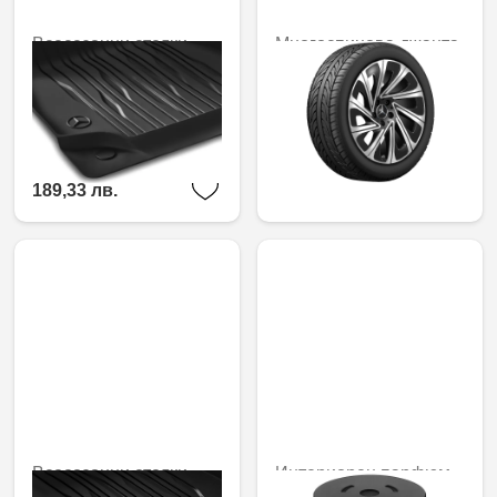
Всесезонни стелки
Многоспицова джанта,
Dynamic Lines, за
48,3 см (19 цола)
водача/пътника
659,50 € /
отпред, Комплект от 2
1289,86 лв.
96,80 € /
189,33 лв.
Всесезонни стелки
Интериорен парфюм