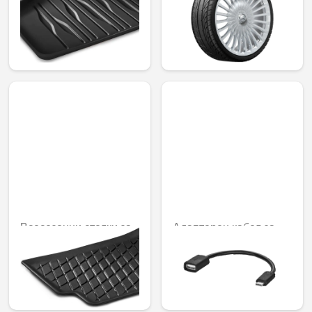
комплект от 2
2529,07 € /
98,82 € /
4946,43 лв.
193,28 лв.
Всесезонни стелки за
Адаптерен кабел за
под Dynamic Squares,
медиен интерфейс
задни, комплект от 2
27,54 € / 53,86 лв.
48,41 € / 94,68 лв.