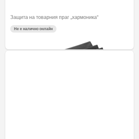
Защита на товарния праг „хармоника“
Не е налично онлайн
77,34 € / 151,26 лв.