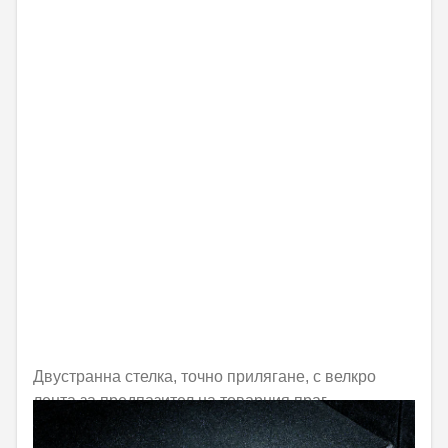
Двустранна стелка, точно прилягане, с велкро
лента за предпазител на товарния праг
Не е налично онлайн