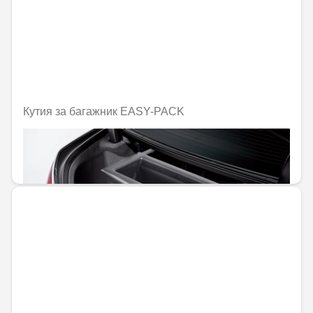
Кутия за багажник EASY-PACK
Не е налично онлайн
415,57 € / 812,79 лв.