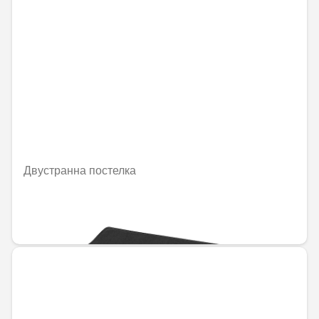
Двустранна постелка
Не е налично онлайн
228,19 € / 446,30 лв.