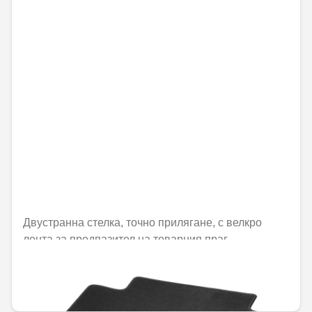
Двустранна стелка, точно прилягане, с велкро
лента за предпазител на товарния праг
Не е налично онлайн
163,86 € / 320,48 лв.