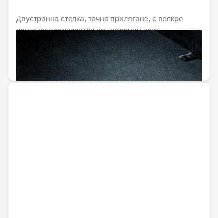
Двустранна стелка, точно прилягане, с велкро
лента за предпазител на товарния праг
Не е налично онлайн
154,69 € / 302,55 лв.