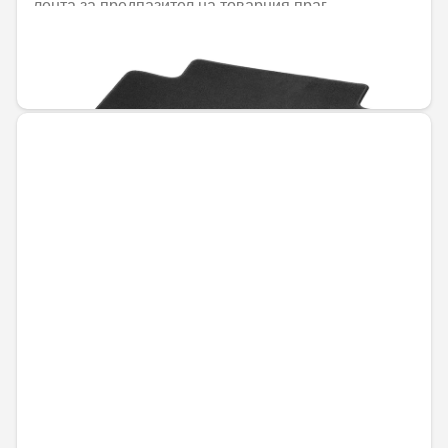
лента за предпазител на товарния праг
Не е налично онлайн
163,86 € / 320,48 лв.