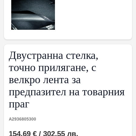
Двустранна стелка,
точно прилягане, с
велкро лента за
предпазител на товарния
праг
A2936805300
154,69 € / 302,55 лв.