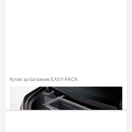
Кутия за багажник EASY-PACK
Не е налично онлайн
415,57 € / 812,79 лв.