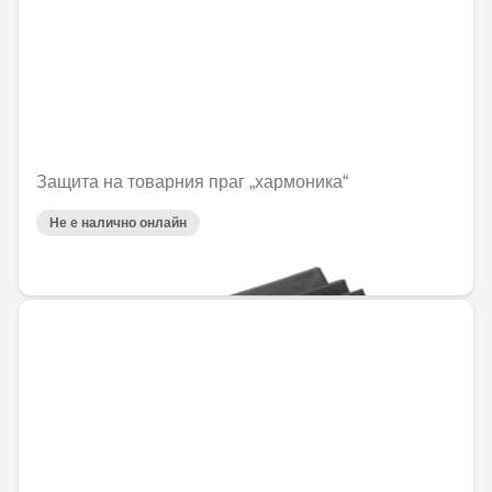
Защита на товарния праг „хармоника“
Не е налично онлайн
77,34 € / 151,26 лв.