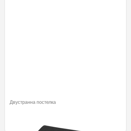
Двустранна постелка
Не е налично онлайн
228,19 € / 446,30 лв.