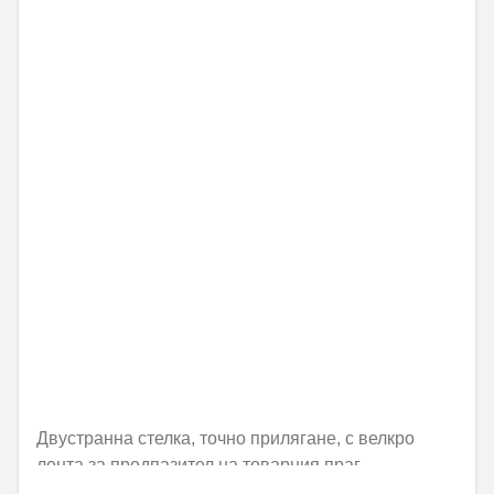
Двустранна стелка, точно прилягане, с велкро
лента за предпазител на товарния праг