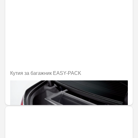
Кутия за багажник EASY-PACK
Не е налично онлайн
415,57 € / 812,79 лв.