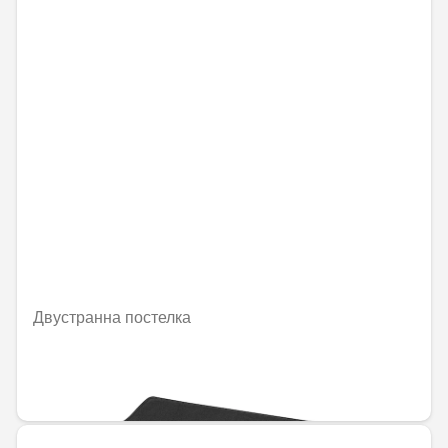
Двустранна постелка
Не е налично онлайн
228,19 € / 446,30 лв.