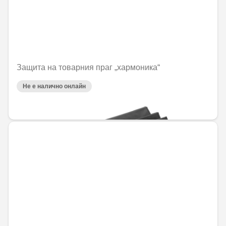
Защита на товарния праг „хармоника“
Не е налично онлайн
77,34 € / 151,26 лв.