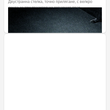
Двустранна стелка, точно прилягане, с велкро
лента за предпазител на товарния праг
Не е налично онлайн
154,69 € / 302,55 лв.