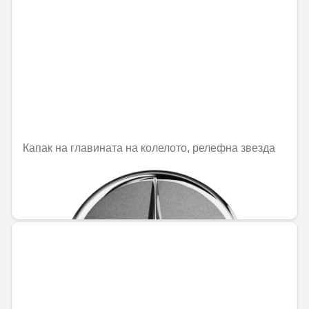
Капак на главината на колелото, релефна звезда
Не е налично онлайн
31,51 € / 61,63 лв.