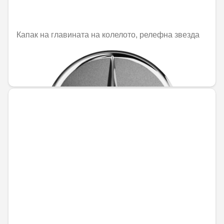
Капак на главината на колелото, релефна звезда
Не е налично онлайн
31,51 € / 61,63 лв.