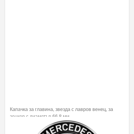
Капачка за главина, звезда с лавров венец, за
зенкер с диаметър 66,8 мм
25,21 € / 49,31 лв.