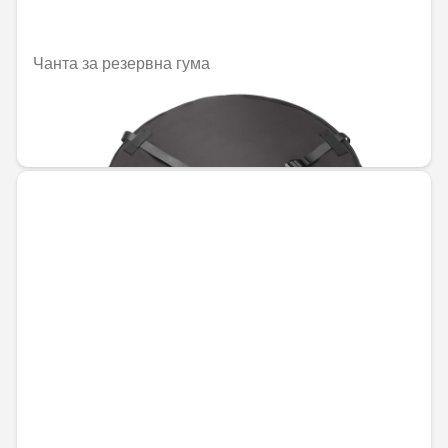
Чанта за резервна гума
Не е налично онлайн
97,28 € / 190,27 лв.