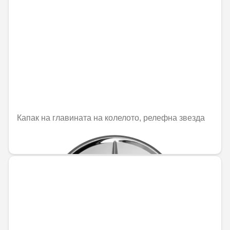
Капак на главината на колелото, релефна звезда
25,21 € / 49,31 лв.