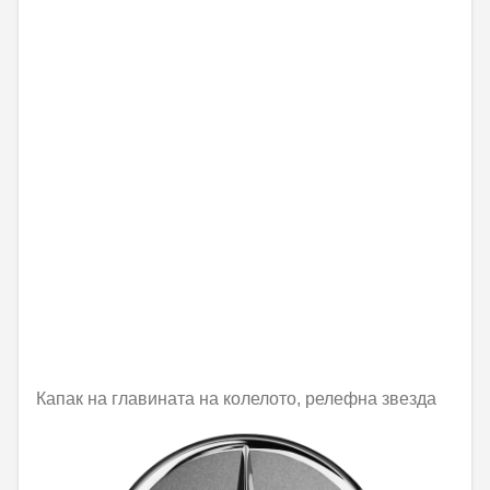
Капак на главината на колелото, релефна звезда
Не е налично онлайн
31,51 € / 61,63 лв.