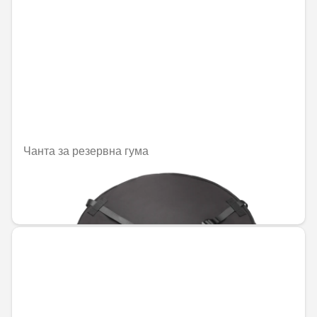
Чанта за резервна гума
Не е налично онлайн
97,28 € / 190,27 лв.