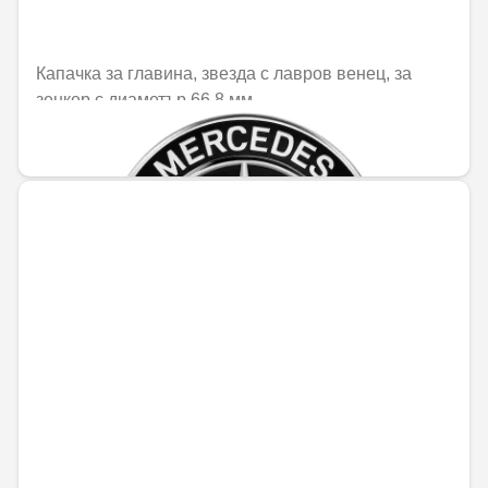
Капачка за главина, звезда с лавров венец, за
зенкер с диаметър 66,8 мм
25,21 € / 49,31 лв.