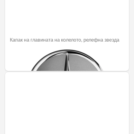
Капак на главината на колелото, релефна звезда
Не е налично онлайн
31,51 € / 61,63 лв.