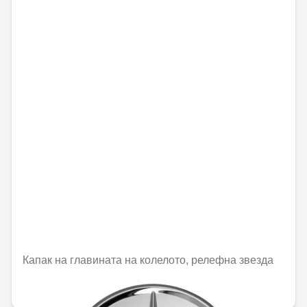
Капак на главината на колелото, релефна звезда
25,21 € / 49,31 лв.