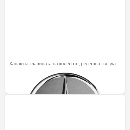
Капак на главината на колелото, релефна звезда
Не е налично онлайн
31,51 € / 61,63 лв.