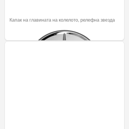
Капак на главината на колелото, релефна звезда
25,21 € / 49,31 лв.