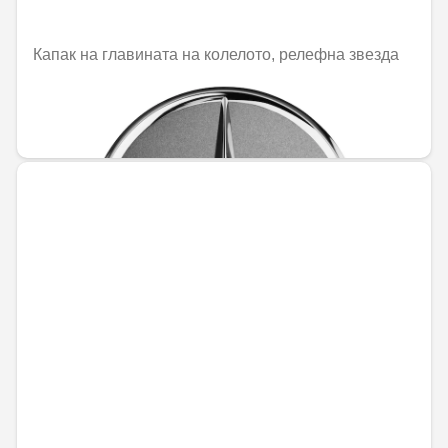
Капак на главината на колелото, релефна звезда
Не е налично онлайн
31,51 € / 61,63 лв.