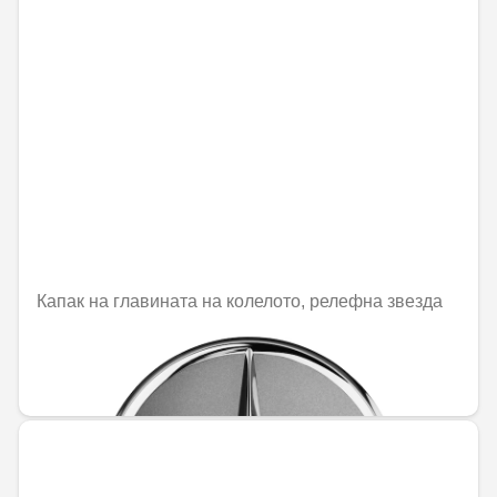
Капак на главината на колелото, релефна звезда
Не е налично онлайн
31,51 € / 61,63 лв.