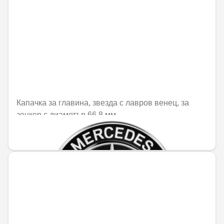
Капачка за главина, звезда с лавров венец, за
зенкер с диаметър 66,8 мм
25,21 € / 49,31 лв.