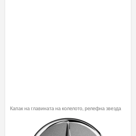
Капак на главината на колелото, релефна звезда
Не е налично онлайн
31,51 € / 61,63 лв.