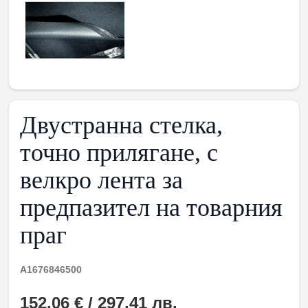
Двустранна стелка,
точно прилягане, с
велкро лента за
предпазител на товарния
праг
A1676846500
152,06 € / 297,41 лв.