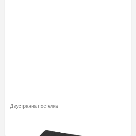
Двустранна постелка
Не е налично онлайн
228,19 € / 446,30 лв.