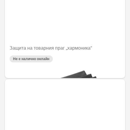
Защита на товарния праг „хармоника“
Не е налично онлайн
77,34 € / 151,26 лв.