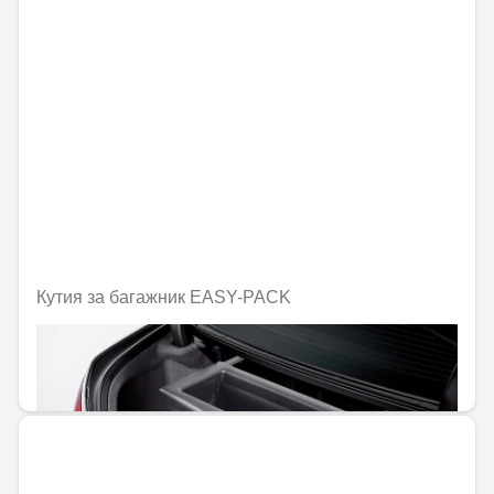
Кутия за багажник EASY-PACK
Не е налично онлайн
415,57 € / 812,79 лв.