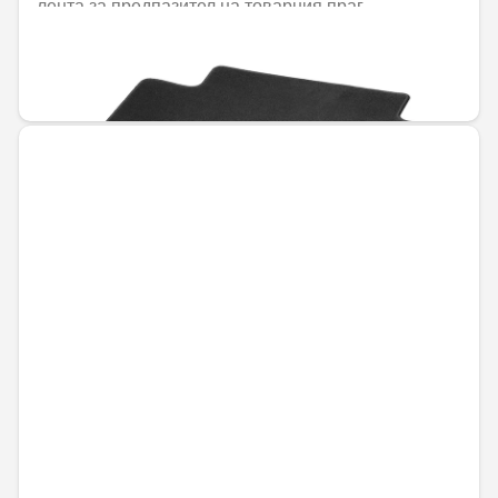
лента за предпазител на товарния праг
Не е налично онлайн
163,86 € / 320,48 лв.