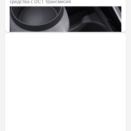
средства с DCT трансмисия
Не е налично онлайн
59,30 € / 115,99 лв.