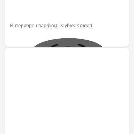
Интериорен парфюм Daybreak mood
92,02 € / 179,97 лв.