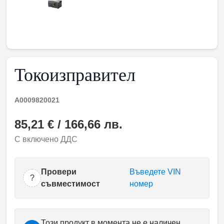
Токоизправител
A0009820021
85,21 € / 166,66 лв.
С включено ДДС
Провери
Въведете VIN
?
съвместимост
номер
Този продукт в момента не е наличен