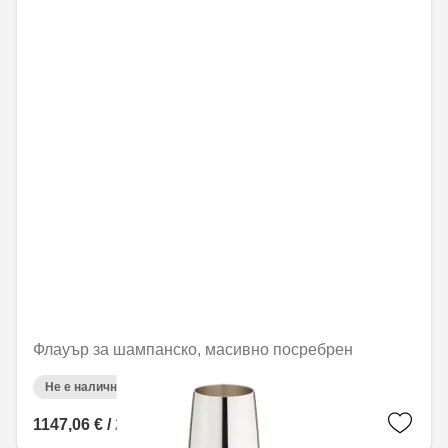
Флауър за шампанско, масивно посребрен
Не е налично онлайн
1147,06 € / 2243,45 лв.