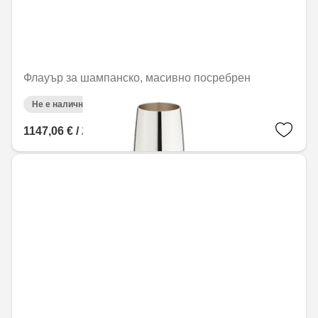
Флауър за шампанско, масивно посребрен
Не е налично онлайн
1147,06 € / 2243,45 лв.