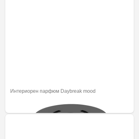
Интериорен парфюм Daybreak mood
92,02 € / 179,97 лв.