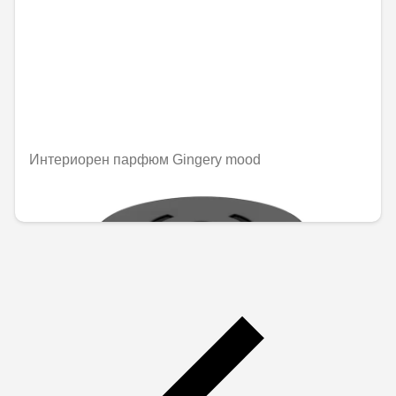
Интериорен парфюм Gingery mood
92,02 € / 179,97 лв.