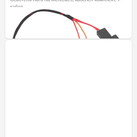
кабел
Не е налично онлайн
26,88 € / 52,57 лв.