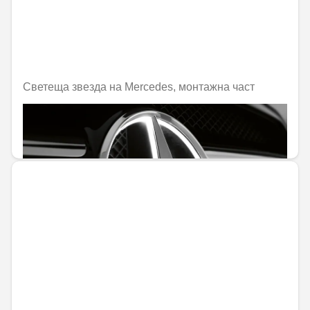
Светеща звезда на Mercedes, монтажна част
Не е налично онлайн
277,12 € / 541,99 лв.