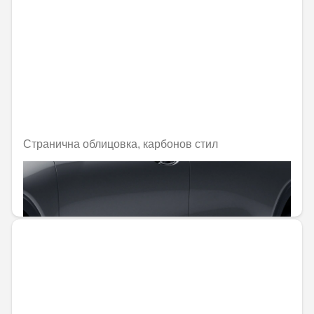
Странична облицовка, карбонов стил
Не е налично онлайн
332,77 € / 650,85 лв.