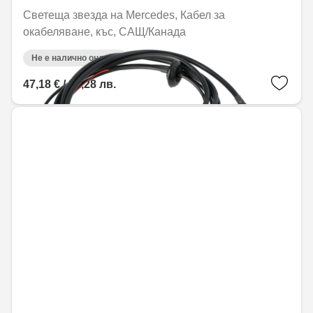
Светеща звезда на Mercedes, Кабел за
окабеляване, къс, САЩ/Канада
Не е налично онлайн
47,18 € / 92,28 лв.