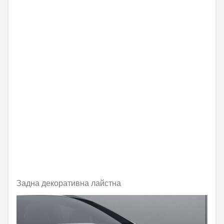
Задна декоративна лайстна
Не е налично онлайн
185,14 € / 362,09 лв.