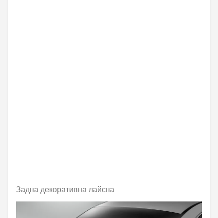
Задна декоративна лайсна
Не е налично онлайн