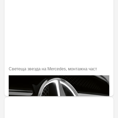
Светеща звезда на Mercedes, монтажна част
Не е налично онлайн
277,12 € / 541,99 лв.