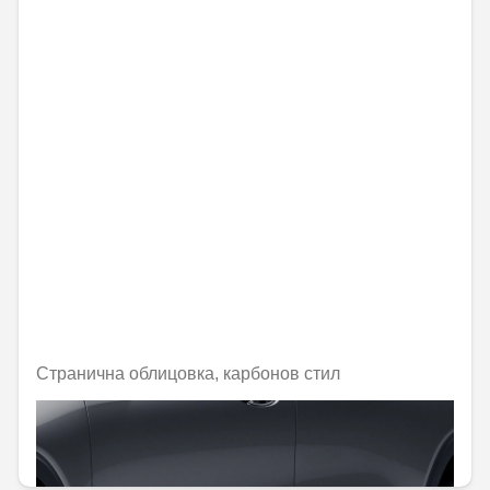
Странична облицовка, карбонов стил
Не е налично онлайн
332,77 € / 650,85 лв.