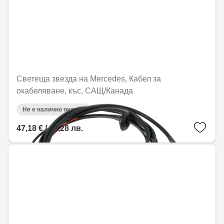
Светеща звезда на Mercedes, Кабел за
окабеляване, къс, САЩ/Канада
Не е налично онлайн
47,18 € / 92,28 лв.