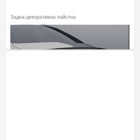
Задна декоративна лайстна
Не е налично онлайн
185,14 € / 362,09 лв.