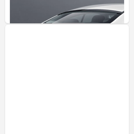
Не е налично онлайн
295,26 € / 577,48 лв.