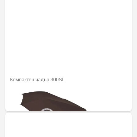
Компактен чадър 300SL
Не е налично онлайн
50,82 € / 99,40 лв.