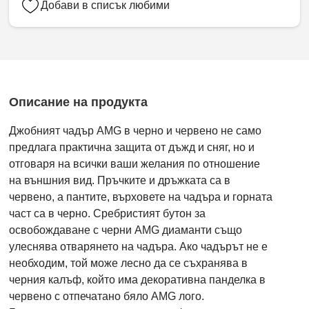
Добави в списък любими
Описание на продукта
Джобният чадър AMG в черно и червено не само
предлага практична защита от дъжд и сняг, но и
отговаря на всички ваши желания по отношение
на външния вид. Пръчките и дръжката са в
червено, а пантите, върховете на чадъра и горната
част са в черно. Сребристият бутон за
освобождаване с черни AMG диаманти също
улеснява отварянето на чадъра. Ако чадърът не е
необходим, той може лесно да се съхранява в
черния калъф, който има декоративна панделка в
червено с отпечатано бяло AMG лого.