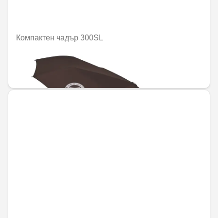
Компактен чадър 300SL
Не е налично онлайн
50,82 € / 99,40 лв.