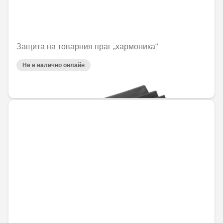
Защита на товарния праг „хармоника“
Не е налично онлайн
77,34 € / 151,26 лв.