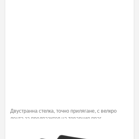
Двустранна стелка, точно прилягане, с велкро
лента за предпазител на товарния праг
Не е налично онлайн