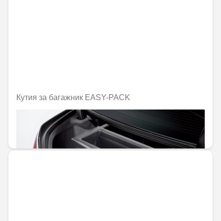
Кутия за багажник EASY-PACK
Не е налично онлайн
415,57 € / 812,79 лв.