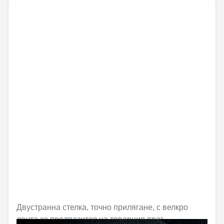
Двустранна стелка, точно прилягане, с велкро
лента за предпазител на товарния праг