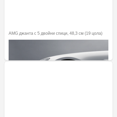
AMG джанта с 5 двойни спици, 48,3 см (19 цола)
Не е налично онлайн
1452,10 € / 2840,05 лв.