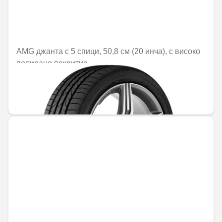
AMG джанта с 5 спици, 50,8 см (20 инча), с високо
полирано покритие
Не е налично онлайн
1470,25 € / 2875,56 лв.