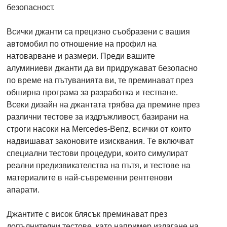
безопасност.
Всички джанти са прецизно съобразени с вашия
автомобил по отношение на профил на
натоварване и размери. Преди вашите
алуминиеви джанти да ви придружават безопасно
по време на пътуванията ви, те преминават през
обширна програма за разработка и тестване.
Всеки дизайн на джантата трябва да премине през
различни тестове за издръжливост, базирани на
строги насоки на Mercedes-Benz, всички от които
надвишават законовите изисквания. Те включват
специални тестови процедури, които симулират
реални предизвикателства на пътя, и тестове на
материалите в най-съвременни рентгенови
апарати.
Джантите с висок блясък преминават през
допълнителни тестове, като например излагане на