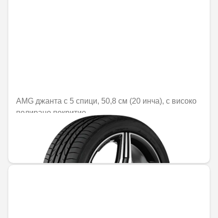
AMG джанта с 5 спици, 50,8 см (20 инча), с високо
полирано покритие
Не е налично онлайн
1470,25 € / 2875,56 лв.