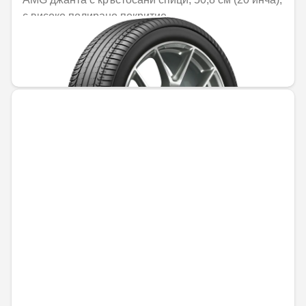
с високо полирано покритие
Не е налично онлайн
1421,84 € / 2780,89 лв.