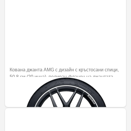
Кована джанта AMG с дизайн с кръстосани спици,
50,8 см (20 инча), полиран фланец на джантата
Не е налично онлайн
2498,82 € / 4887,27 лв.