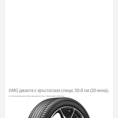
AMG джанта с кръстосани спици, 50,8 см (20 инча),
с високо полирано покритие
Не е налично онлайн
1421,84 € / 2780,89 лв.