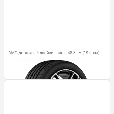
AMG джанта с 5 двойни спици, 48,3 см (19 инча)
Не е налично онлайн
1379,50 € / 2698,06 лв.