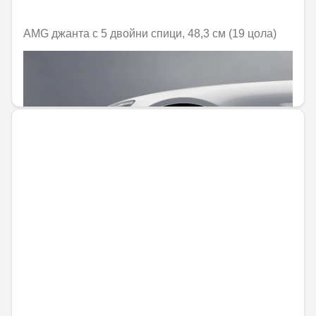
AMG джанта с 5 двойни спици, 48,3 см (19 цола)
Не е налично онлайн
1373,45 € / 2686,23 лв.