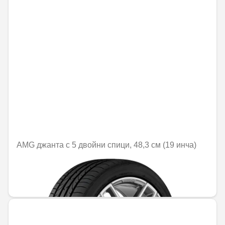
AMG джанта с 5 двойни спици, 48,3 см (19 инча)
Не е налично онлайн
1379,50 € / 2698,06 лв.