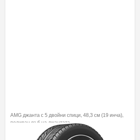
AMG джанта с 5 двойни спици, 48,3 см (19 инча),
полиран ръб на джантата
Не е налично онлайн