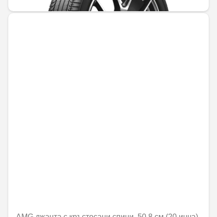
AMG джанта с кръстосани спици, 50,8 см (20 инча),