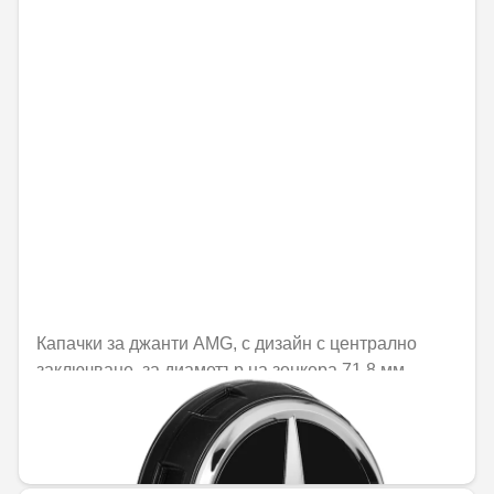
Капачки за джанти AMG, с дизайн с централно
заключване, за диаметър на зенкера 71,8 мм
Не е налично онлайн
44,57 € / 87,17 лв.