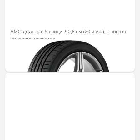
AMG джанта с 5 спици, 50,8 см (20 инча), с високо
полирано покритие
Не е налично онлайн
1470,25 € / 2875,56 лв.