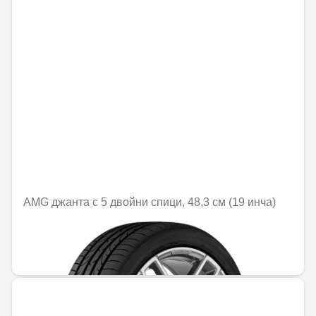
AMG джанта с 5 двойни спици, 48,3 см (19 инча)
Не е налично онлайн
1379,50 € / 2698,06 лв.