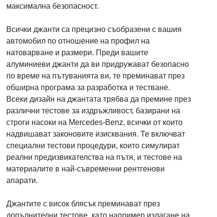
максимална безопасност.
Всички джанти са прецизно съобразени с вашия
автомобил по отношение на профил на
натоварване и размери. Преди вашите
алуминиеви джанти да ви придружават безопасно
по време на пътуванията ви, те преминават през
обширна програма за разработка и тестване.
Всеки дизайн на джантата трябва да премине през
различни тестове за издръжливост, базирани на
строги насоки на Mercedes-Benz, всички от които
надвишават законовите изисквания. Те включват
специални тестови процедури, които симулират
реални предизвикателства на пътя, и тестове на
материалите в най-съвременни рентгенови
апарати.
Джантите с висок блясък преминават през
допълнителни тестове, като например излагане на