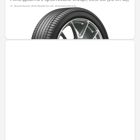
с високо полирано покритие
Не е налично онлайн
1421,84 € / 2780,89 лв.