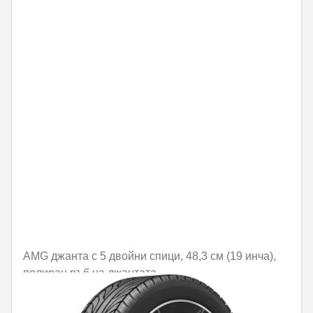
AMG джанта с 5 двойни спици, 48,3 см (19 инча),
полиран ръб на джантата
Не е налично онлайн