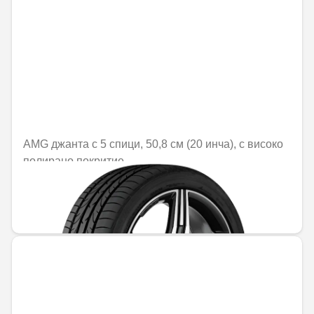
AMG джанта с 5 спици, 50,8 см (20 инча), с високо
полирано покритие
Не е налично онлайн
1470,25 € / 2875,56 лв.