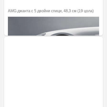
AMG джанта с 5 двойни спици, 48,3 см (19 цола)
Не е налично онлайн
1373,45 € / 2686,23 лв.