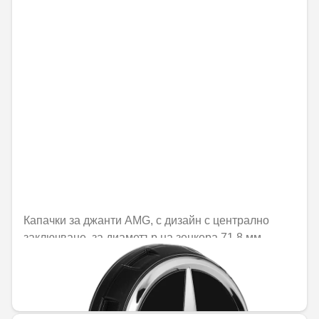
Капачки за джанти AMG, с дизайн с централно
заключване, за диаметър на зенкера 71,8 мм
Не е налично онлайн
44,57 € / 87,17 лв.