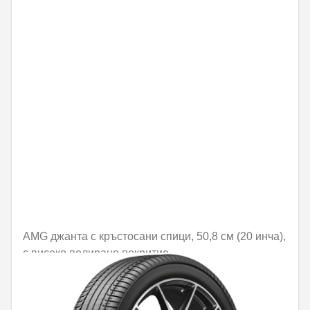
AMG джанта с кръстосани спици, 50,8 см (20 инча),
с високо полирано покритие
Не е налично онлайн
1421,84 € / 2780,89 лв.