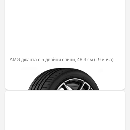
AMG джанта с 5 двойни спици, 48,3 см (19 инча)
Не е налично онлайн
1379,50 € / 2698,06 лв.