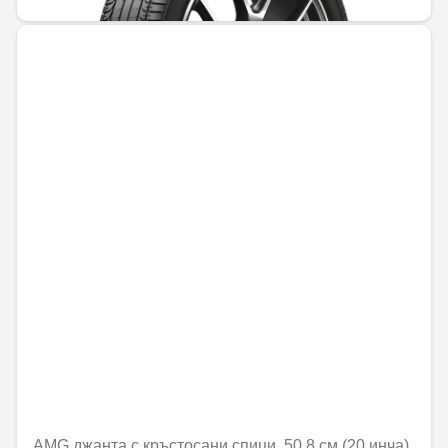
AMG джанта с кръстосани спици, 50,8 см (20 инча),