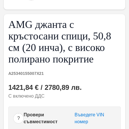
AMG джанта с
кръстосани спици, 50,8
см (20 инча), с високо
полирано покритие
A25340155007X21
1421,84 € / 2780,89 лв.
С включено ДДС
Провери
Въведете VIN
?
съвместимост
номер