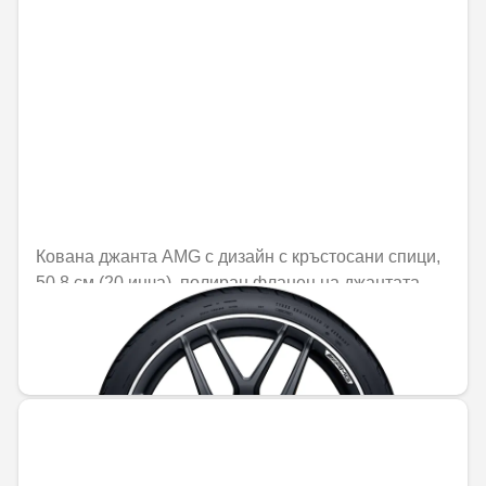
Кована джанта AMG с дизайн с кръстосани спици,
50,8 см (20 инча), полиран фланец на джантата
Не е налично онлайн
2498,82 € / 4887,27 лв.