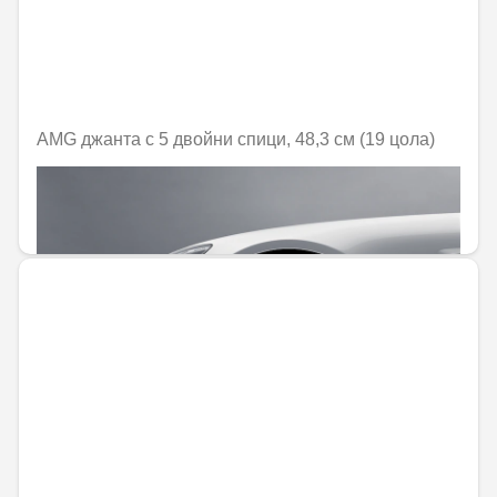
AMG джанта с 5 двойни спици, 48,3 см (19 цола)
Не е налично онлайн
1452,10 € / 2840,05 лв.