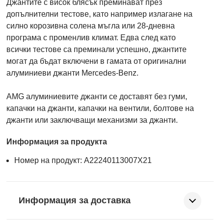
Джантите с висок блясък преминават през
допълнителни тестове, като например излагане на
силно корозивна солена мъгла или 28-дневна
програма с променлив климат. Едва след като
всички тестове са преминали успешно, джантите
могат да бъдат включени в гамата от оригинални
алуминиеви джанти Mercedes-Benz.
AMG алуминиевите джанти се доставят без гуми,
капачки на джанти, капачки на вентили, болтове на
джанти или заключващи механизми за джанти.
Информация за продукта
Номер на продукт: A22240113007X21
Информация за доставка