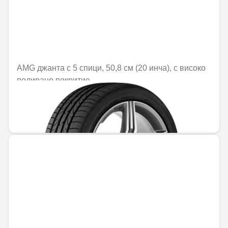
AMG джанта с 5 спици, 50,8 см (20 инча), с високо
полирано покритие
Не е налично онлайн
1470,25 € / 2875,56 лв.