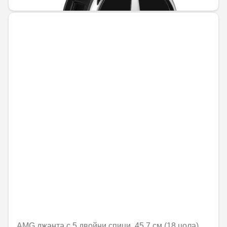
AMG джанта с 5 двойни спици, 45,7 см (18 цола)