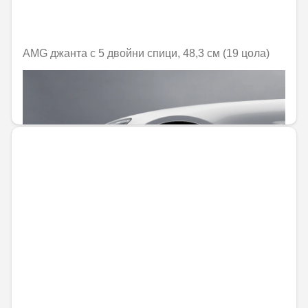
AMG джанта с 5 двойни спици, 48,3 см (19 цола)
Не е налично онлайн
1373,45 € / 2686,23 лв.