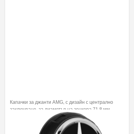
Капачки за джанти AMG, с дизайн с централно
заключване, за диаметър на зенкера 71,8 мм
Не е налично онлайн
44,57 € / 87,17 лв.