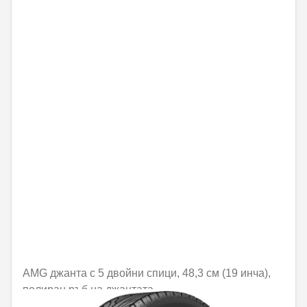
AMG джанта с 5 двойни спици, 48,3 см (19 инча),
полиран ръб на джантата