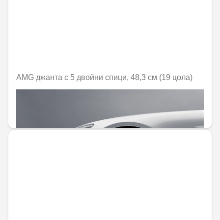
AMG джанта с 5 двойни спици, 48,3 см (19 цола)
Не е налично онлайн
1452,10 € / 2840,05 лв.