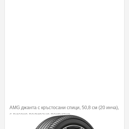
AMG джанта с кръстосани спици, 50,8 см (20 инча),
с високо полирано покритие
Не е налично онлайн