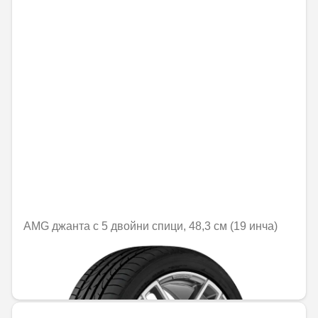
AMG джанта с 5 двойни спици, 48,3 см (19 инча)
Не е налично онлайн
1379,50 € / 2698,06 лв.