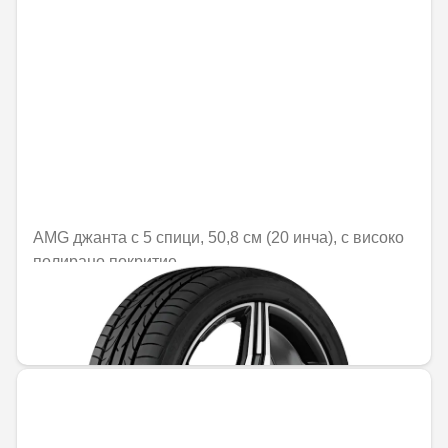
AMG джанта с 5 спици, 50,8 см (20 инча), с високо
полирано покритие
Не е налично онлайн
1470,25 € / 2875,56 лв.