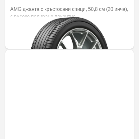
AMG джанта с кръстосани спици, 50,8 см (20 инча),
с високо полирано покритие
Не е налично онлайн
1421,84 € / 2780,89 лв.