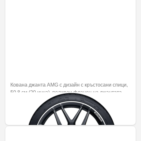
Кована джанта AMG с дизайн с кръстосани спици,
50,8 см (20 инча), полиран фланец на джантата
Не е налично онлайн
2498,82 € / 4887,27 лв.