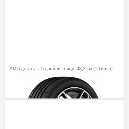
AMG джанта с 5 двойни спици, 48,3 см (19 инча)
Не е налично онлайн
1379,50 € / 2698,06 лв.