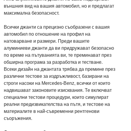
външния вид на вашия автомобил, но и предлагат
максимална безопасност.
Всички джанти са прецизно съобразени с вашия
автомобил по отношение на профил на
натоварване и размери. Преди вашите
алуминиеви джанти да ви придружават безопасно
по време на пътуванията ви, те преминават през
обширна програма за разработка и тестване.
Всеки дизайн на джантата трябва да премине през
различни тестове за издръжливост, базирани на
строги насоки на Mercedes-Benz, всички от които
надвишават законовите изисквания. Те включват
специални тестови процедури, които симулират
реални предизвикателства на пътя, и тестове на
материалите в най-съвременни рентгенови
съоръжения.