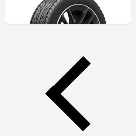
Не е налично онлайн
1603,37 € / 3135,92 лв.