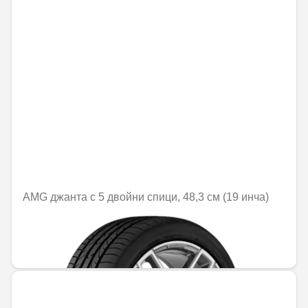
AMG джанта с 5 двойни спици, 48,3 см (19 инча)
Не е налично онлайн
1379,50 € / 2698,06 лв.