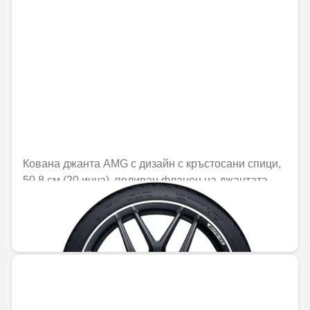
Кована джанта AMG с дизайн с кръстосани спици,
50,8 см (20 инча), полиран фланец на джантата
Не е налично онлайн
2498,82 € / 4887,27 лв.