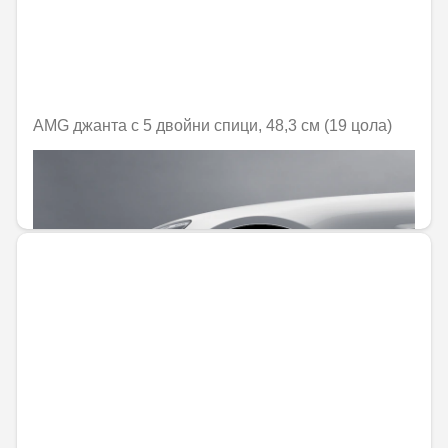
AMG джанта с 5 двойни спици, 48,3 см (19 цола)
Не е налично онлайн
1452,10 € / 2840,05 лв.