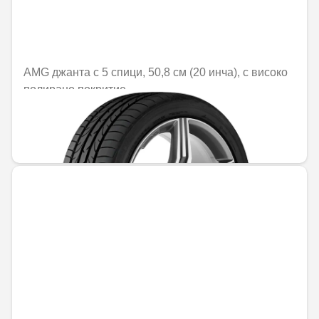
AMG джанта с 5 спици, 50,8 см (20 инча), с високо
полирано покритие
Не е налично онлайн
1470,25 € / 2875,56 лв.