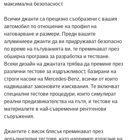
максимална безопасност.
Всички джанти са прецизно съобразени с вашия
автомобил по отношение на профил на
натоварване и размери. Преди вашите
алуминиеви джанти да ви придружават безопасно
по време на пътуванията ви, те преминават през
обширна програма за разработка и тестване.
Всеки дизайн на джантата трябва да премине през
различни тестове за издръжливост, базирани на
строги насоки на Mercedes-Benz, всички от които
надвишават законовите изисквания. Те включват
специални тестови процедури, които симулират
реални предизвикателства на пътя, и тестове на
материалите в най-съвременни рентгенови
съоръжения.
Джантите с висок блясък преминават през
допълнителни тестове, като например излагане на