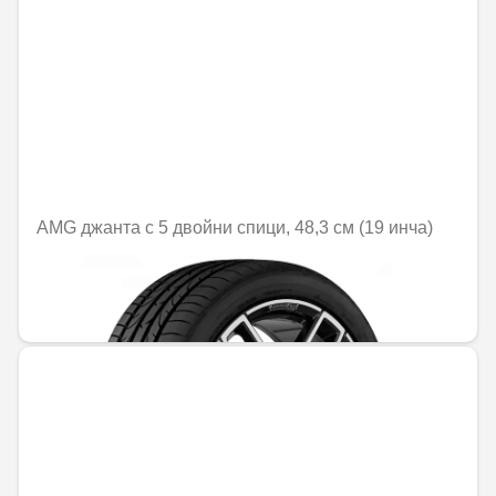
AMG джанта с 5 двойни спици, 48,3 см (19 инча)
Не е налично онлайн
1379,50 € / 2698,06 лв.