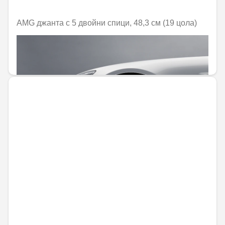
AMG джанта с 5 двойни спици, 48,3 см (19 цола)
Не е налично онлайн
1373,45 € / 2686,23 лв.