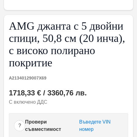
AMG джанта с 5 двойни
спици, 50,8 см (20 инча),
с високо полирано
покритие
A21340129007X69
1718,33 € / 3360,76 лв.
С включено ДДС
Провери
Въведете VIN
?
съвместимост
номер