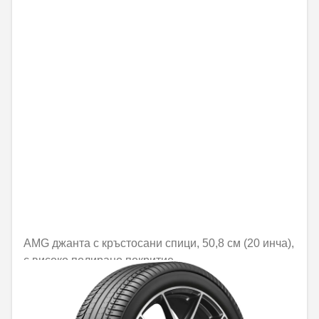
AMG джанта с кръстосани спици, 50,8 см (20 инча),
с високо полирано покритие
Не е налично онлайн
1421,84 € / 2780,89 лв.