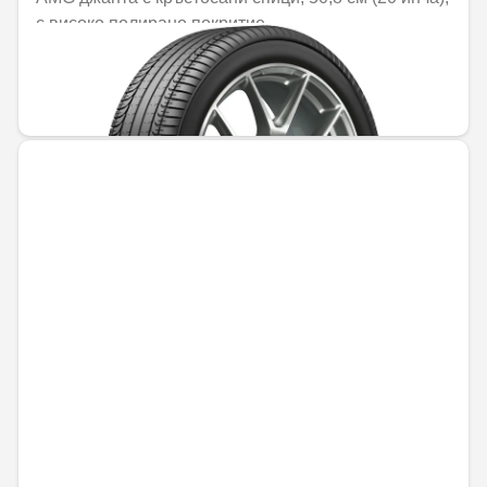
с високо полирано покритие
Не е налично онлайн
1421,84 € / 2780,89 лв.