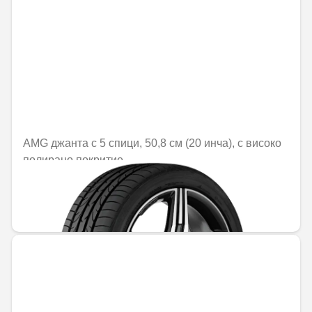
AMG джанта с 5 спици, 50,8 см (20 инча), с високо
полирано покритие
Не е налично онлайн
1470,25 € / 2875,56 лв.