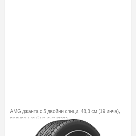
AMG джанта с 5 двойни спици, 48,3 см (19 инча),
полиран ръб на джантата
Не е налично онлайн