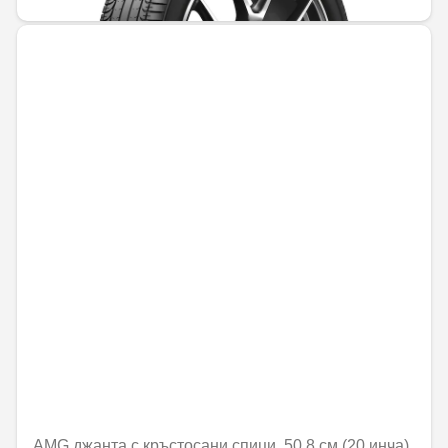
AMG джанта с кръстосани спици, 50,8 см (20 инча),