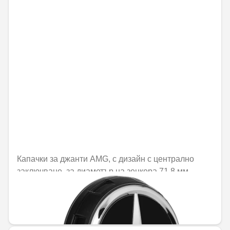
Капачки за джанти AMG, с дизайн с централно
заключване, за диаметър на зенкера 71,8 мм
Не е налично онлайн
44,57 € / 87,17 лв.