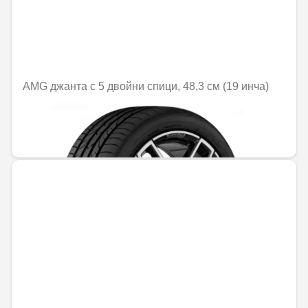
AMG джанта с 5 двойни спици, 48,3 см (19 инча)
Не е налично онлайн
1379,50 € / 2698,06 лв.