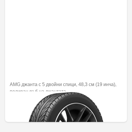
AMG джанта с 5 двойни спици, 48,3 см (19 инча),
полиран ръб на джантата
Не е налично онлайн
1603,37 € / 3135,92 лв.