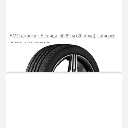
AMG джанта с 5 спици, 50,8 см (20 инча), с високо
полирано покритие
Не е налично онлайн
1470,25 € / 2875,56 лв.