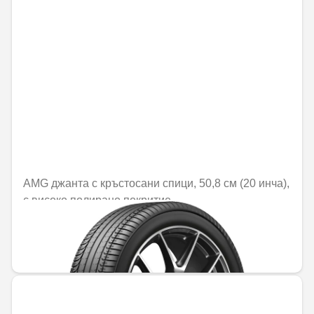
AMG джанта с кръстосани спици, 50,8 см (20 инча),
с високо полирано покритие
Не е налично онлайн
1421,84 € / 2780,89 лв.