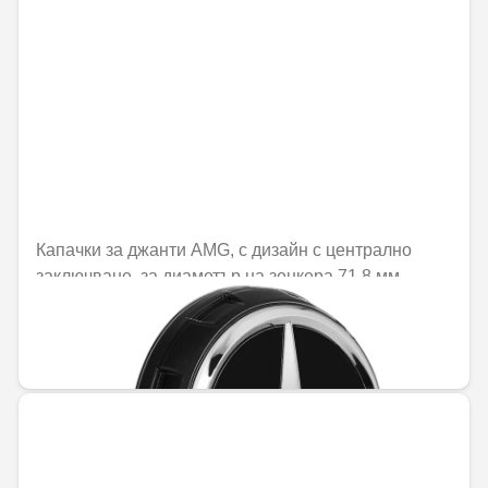
Капачки за джанти AMG, с дизайн с централно
заключване, за диаметър на зенкера 71,8 мм
Не е налично онлайн
44,57 € / 87,17 лв.