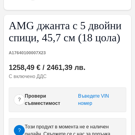
AMG джанта с 5 двойни
спици, 45,7 см (18 цола)
A17640100007X23
1258,49 € / 2461,39 лв.
С включено ДДС
Провери
Въведете VIN
?
съвместимост
номер
Този продукт в момента не е наличен
?
онлайн. Свържете се с нас за поръчка.