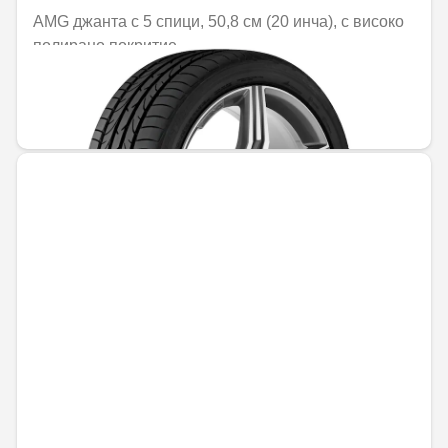
AMG джанта с 5 спици, 50,8 см (20 инча), с високо
полирано покритие
Не е налично онлайн
1470,25 € / 2875,56 лв.