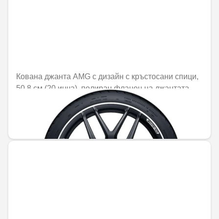
Кована джанта AMG с дизайн с кръстосани спици,
50,8 см (20 инча), полиран фланец на джантата
Не е налично онлайн
2498,82 € / 4887,27 лв.