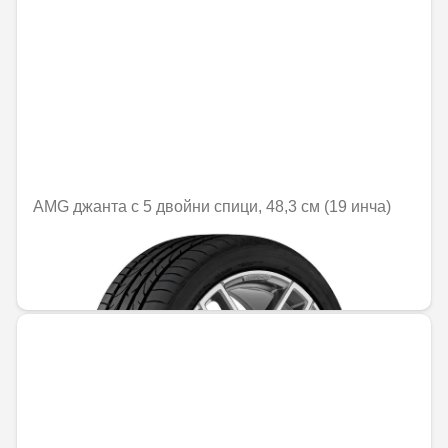
AMG джанта с 5 двойни спици, 48,3 см (19 инча)
Не е налично онлайн
1379,50 € / 2698,06 лв.