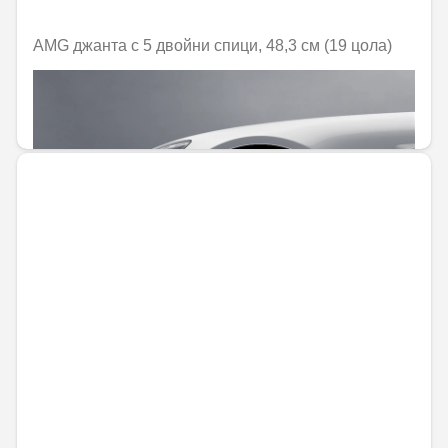
AMG джанта с 5 двойни спици, 48,3 см (19 цола)
Не е налично онлайн
1452,10 € / 2840,05 лв.