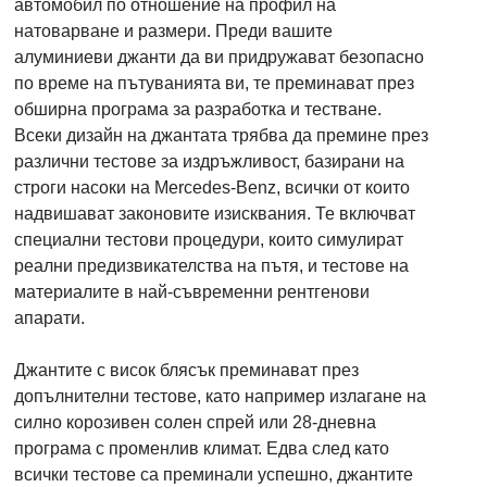
автомобил по отношение на профил на
натоварване и размери. Преди вашите
алуминиеви джанти да ви придружават безопасно
по време на пътуванията ви, те преминават през
обширна програма за разработка и тестване.
Всеки дизайн на джантата трябва да премине през
различни тестове за издръжливост, базирани на
строги насоки на Mercedes-Benz, всички от които
надвишават законовите изисквания. Те включват
специални тестови процедури, които симулират
реални предизвикателства на пътя, и тестове на
материалите в най-съвременни рентгенови
апарати.
Джантите с висок блясък преминават през
допълнителни тестове, като например излагане на
силно корозивен солен спрей или 28-дневна
програма с променлив климат. Едва след като
всички тестове са преминали успешно, джантите