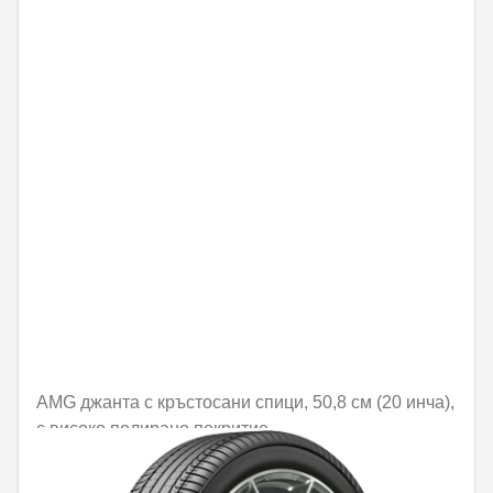
AMG джанта с кръстосани спици, 50,8 см (20 инча),
с високо полирано покритие
Не е налично онлайн