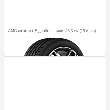
AMG джанта с 5 двойни спици, 48,3 см (19 инча)
Не е налично онлайн
1379,50 € / 2698,06 лв.