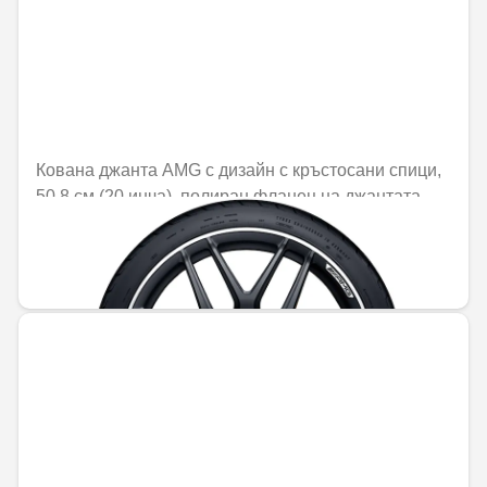
Кована джанта AMG с дизайн с кръстосани спици,
50,8 см (20 инча), полиран фланец на джантата
Не е налично онлайн
2498,82 € / 4887,27 лв.