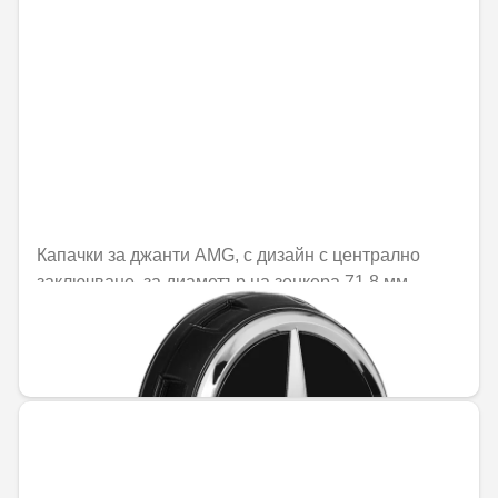
Капачки за джанти AMG, с дизайн с централно
заключване, за диаметър на зенкера 71,8 мм
Не е налично онлайн
44,57 € / 87,17 лв.