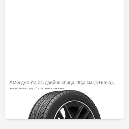
AMG джанта с 5 двойни спици, 48,3 см (19 инча),
полиран ръб на джантата
Не е налично онлайн
1603,37 € / 3135,92 лв.