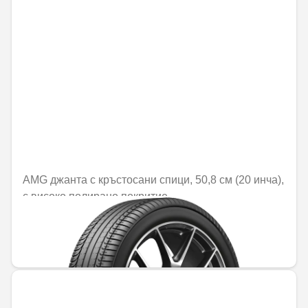
AMG джанта с кръстосани спици, 50,8 см (20 инча),
с високо полирано покритие
Не е налично онлайн
1421,84 € / 2780,89 лв.