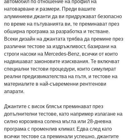
автомобил по отношение на профил на
натоварване и размери. Преди вашите
алуминиеви джанти да ви придружават безопасно
по време на пътуванията ви, те преминават през
обширна програма за разработка и тестване.
Всеки дизайн на джантата трябва да премине през
различни тестове за издръжливост, базирани на
строги насоки на Mercedes-Benz, всички от които
надвишават законовите изисквания. Те включват
специални тестови процедури, които симулират
реални предизвикателства на пътя, и тестове на
материалите в най-съвременни рентгенови
апарати.
Джантите с висок блясък преминават през
допълнителни тестове, като например излагане на
силно корозивна солена мъгла или 28-дневна
програма с променлив климат. Едва след като
всички тестове са преминали успешно, джантите