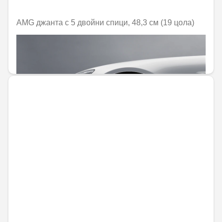
AMG джанта с 5 двойни спици, 48,3 см (19 цола)
Не е налично онлайн
1452,10 € / 2840,05 лв.