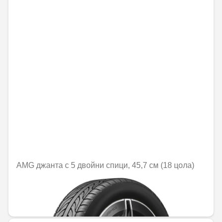
AMG джанта с 5 двойни спици, 45,7 см (18 цола)
Не е налично онлайн
1161,67 € / 2272,03 лв.