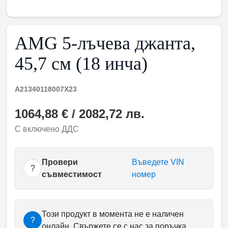
AMG 5-лъчева джанта,
45,7 см (18 инча)
A21340118007X23
1064,88 € / 2082,72 лв.
С включено ДДС
Провери
Въведете VIN
?
съвместимост
номер
Този продукт в момента не е наличен
?
онлайн. Свържете се с нас за поръчка.