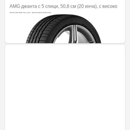
AMG джанта с 5 спици, 50,8 см (20 инча), с високо
полирано покритие
Не е налично онлайн
1470,25 € / 2875,56 лв.