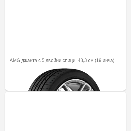
AMG джанта с 5 двойни спици, 48,3 см (19 инча)
Не е налично онлайн
1379,50 € / 2698,06 лв.