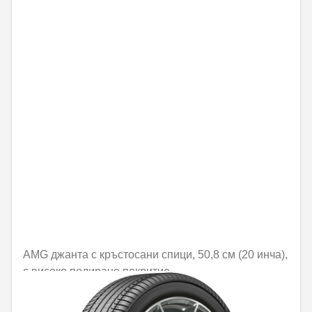
AMG джанта с кръстосани спици, 50,8 см (20 инча),
с високо полирано покритие
Не е налично онлайн