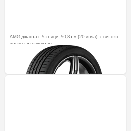
AMG джанта с 5 спици, 50,8 см (20 инча), с високо
полирано покритие
Не е налично онлайн
1470,25 € / 2875,56 лв.