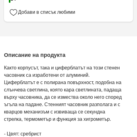
Добави в списък любими
Описание на продукта
Както корпусът, така и циферблатът на този стенен
часовник са изработени от алуминий.
Циферблатът е с полирана повърхност, подобна на
слънчева светлина, която кара светлината, падаща
върху часовника, да се измества около него според
ъгъла на падане. Стенният часовник разполага и с
кварцов механизъм с извиваща се секундна
стрелка, термометър и функция за хигрометър.
- Цвят: сребрист