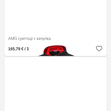
AMG суитчър с качулка
165,79 € / 324,26 лв.