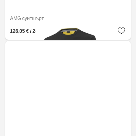
AMG суитшърт
126,05 € / 246,53 лв.