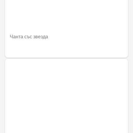
Чанта със звезда
60,52 € / 118,36 лв.