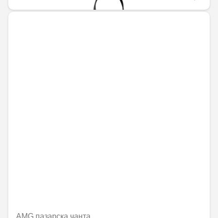
AMG пазарска чанта