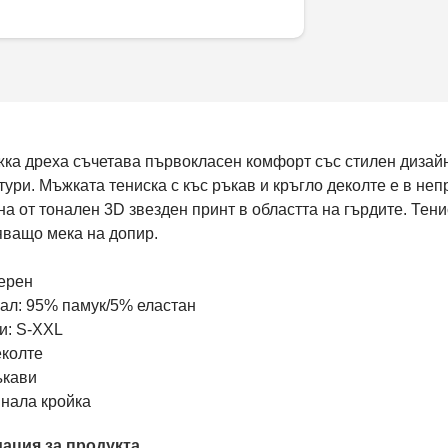
ка дреха съчетава първокласен комфорт със стилен дизайн
ури. Мъжката тениска с къс ръкав и кръгло деколте е в неп
а от тонален 3D звезден принт в областта на гърдите. Тени
яващо мека на допир.
черен
иал: 95% памук/5% еластан
и: S-XXL
еколте
ъкави
пнала кройка
ация за продукта