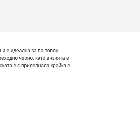
 и е идеална за по-топли
реходно черно, като визията е
ската е с прилепнала кройка е