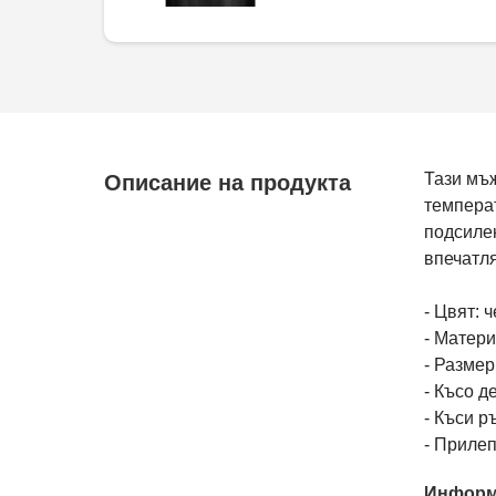
Тази мъж
Описание на продукта
температ
подсилен
впечатл
- Цвят: 
- Матер
- Размер
- Късо д
- Къси р
- Приле
Информ