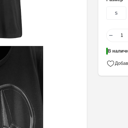
S
−
В наличн
Добав