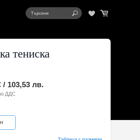
а тениска
 / 103,53 лв.
но ДДС
ЕН
Таблица с размери