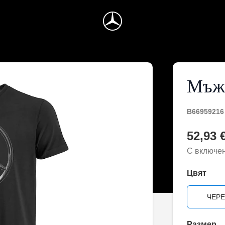
Мъжк
B66959216
52,93 €
С включе
Цвят
ЧЕР
Размер