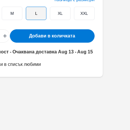
M
L
XL
XXL
+
Добави в количката
ост - Очаквана доставка Aug 13 - Aug 15
и в списък любими