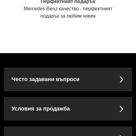
Перфектният подарък
Mercedes-Benz качество - перфектният
подарък за любим човек
Често задавани въпроси
Условия за продажба