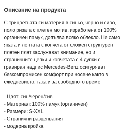
Описание на продукта
С трицветната си материя в синьо, черно и сиво,
поло ризата с плетен мотив, изработена от 100%
органичен памук, допълва всяко облекло. Не само
яката и лентата с копчета от сложен структурен
плетен плат заслужават внимание, но и
страничните цепки и копчетата с 4 дупки с
гравиран надпис Mercedes-Benz осигуряват
безкомпромисен комфорт при носене както в
ежедневието, така и за свободното време.
- Цвят: син/черен/сив
- Материал: 100% памук (органичен)
- Размери: S-XXL
- Странични разцепвания
- модерна кройка