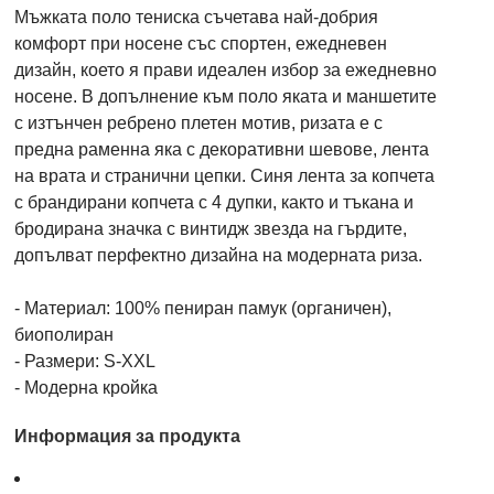
Мъжката поло тениска съчетава най-добрия
комфорт при носене със спортен, ежедневен
дизайн, което я прави идеален избор за ежедневно
носене. В допълнение към поло яката и маншетите
с изтънчен ребрено плетен мотив, ризата е с
предна раменна яка с декоративни шевове, лента
на врата и странични цепки. Синя лента за копчета
с брандирани копчета с 4 дупки, както и тъкана и
бродирана значка с винтидж звезда на гърдите,
допълват перфектно дизайна на модерната риза.
- Материал: 100% пениран памук (органичен),
биополиран
- Размери: S-XXL
- Модерна кройка
Информация за продукта