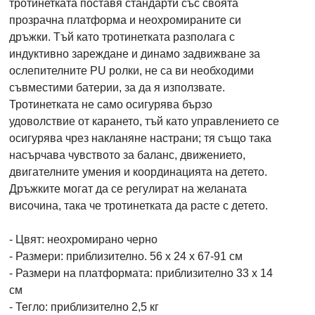
тротинетката поставя стандарти със своята
прозрачна платформа и неохромираните си
дръжки. Тъй като тротинетката разполага с
индуктивно зареждане и динамо задвижване за
ослепителните PU ролки, не са ви необходими
съвместими батерии, за да я използвате.
Тротинетката не само осигурява бързо
удоволствие от карането, тъй като управлението се
осигурява чрез накланяне настрани; тя също така
насърчава чувството за баланс, движението,
двигателните умения и координацията на детето.
Дръжките могат да се регулират на желаната
височина, така че тротинетката да расте с детето.
- Цвят: неохромирано черно
- Размери: приблизително. 56 x 24 x 67-91 см
- Размери на платформата: приблизително 33 x 14
см
- Тегло: приблизително 2,5 кг