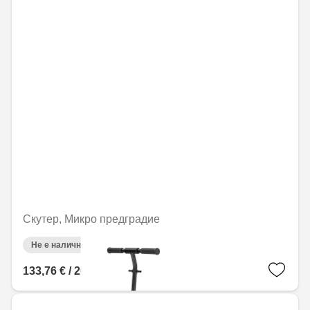
Скутер, Микро предградие
Не е налично онлайн
133,76 € / 261,62 лв.