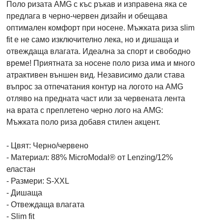
Поло ризата AMG с къс ръкав и изправена яка се
предлага в черно-червен дизайн и обещава
оптимален комфорт при носене. Мъжката риза slim
fit е не само изключително лека, но и дишаща и
отвеждаща влагата. Идеална за спорт и свободно
време! Приятната за носене поло риза има и много
атрактивен външен вид. Независимо дали става
въпрос за отпечатания контур на логото на AMG
отляво на предната част или за червената лента
на врата с преплетено черно лого на AMG:
Мъжката поло риза добавя стилен акцент.
- Цвят: Черно/червено
- Материал: 88% MicroModal® от Lenzing/12%
еластан
- Размери: S-XXL
- Дишаща
- Отвеждаща влагата
- Slim fit