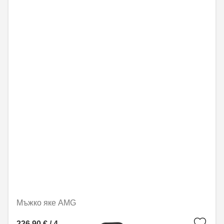
Мъжко яке AMG
226,90 € / 443,77 лв.