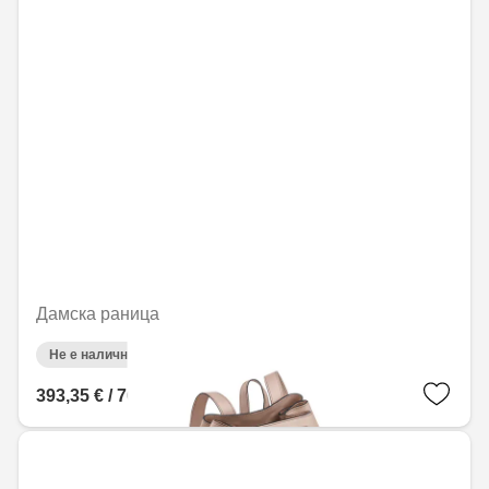
Дамска раница
Не е налично онлайн
393,35 € / 769,32 лв.