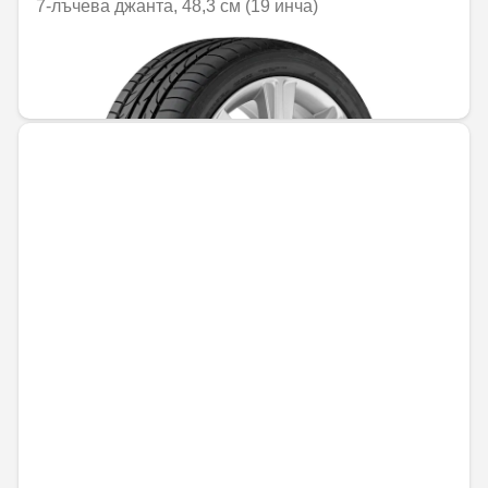
7-лъчева джанта, 48,3 см (19 инча)
Не е налично онлайн
726,05 € / 1420,03 лв.