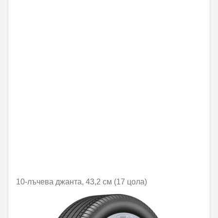
10-лъчева джанта, 43,2 см (17 цола)
Не е налично онлайн