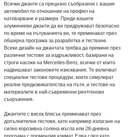
Всички джанти са прецизно съобразени с вашия
автомобил по отношение на профил на
натоварване и размери. Преди вашите
алуминиеви джанти да ви придружават безопасно
по време на пътуванията ви, те преминават през
обширна програма за разработка и тестване.
Всеки дизайн на джантата трябва да премине през
различни тестове за издръжливост, базирани на
строги насоки на Mercedes-Benz, всички от които
надвишават законовите изисквания. Те включват
специални тестови процедури, които симулират
реални предизвикателства на пътя, и тестове на
материалите в най-съвременни рентгенови
съоръжения.
Джантите с висок блясък преминават през
допълнителни тестове, като например излагане на
силно корозивна солена мъгла или 28-дневна
програма с променлив климат. Едва след като