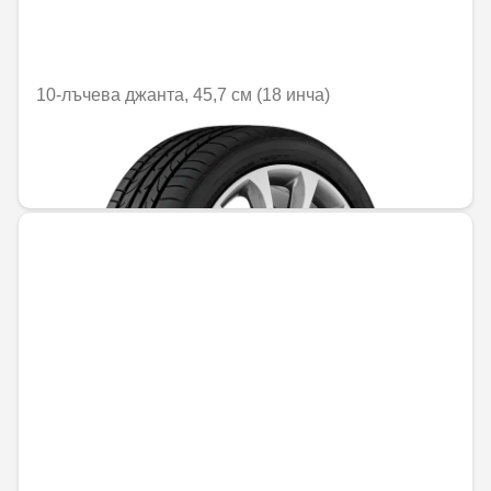
10-лъчева джанта, 45,7 см (18 инча)
Не е налично онлайн
701,84 € / 1372,69 лв.