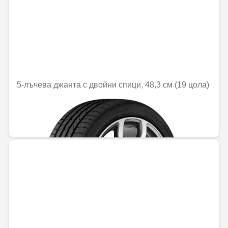
5-лъчева джанта с двойни спици, 48,3 см (19 цола)
Не е налично онлайн
750,25 € / 1467,37 лв.