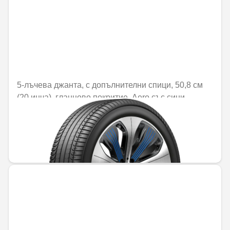
5-лъчева джанта, с допълнителни спици, 50,8 см
(20 инча), гланцово покритие, Aero със сини
апликации
Не е налично онлайн
744,20 € / 1455,54 лв.