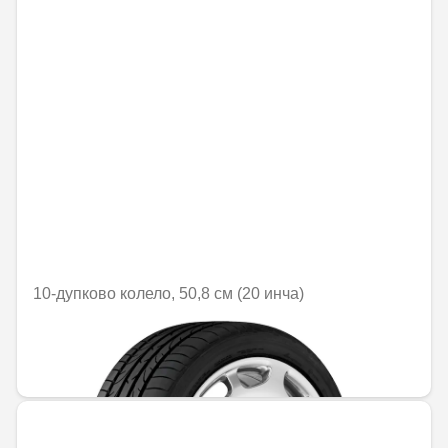
10-дупково колело, 50,8 см (20 инча)
Не е налично онлайн
1754,63 € / 3431,75 лв.