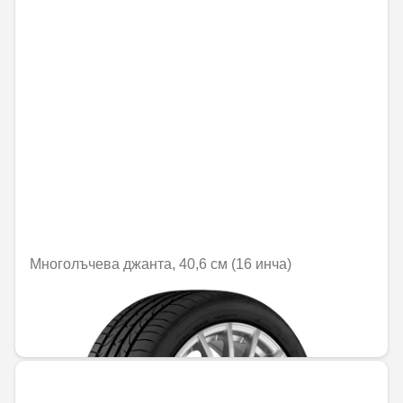
Многолъчева джанта, 40,6 см (16 инча)
Не е налично онлайн
484,03 € / 946,68 лв.