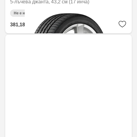
5-лъчева джанта, 43,2 см (17 инча)
Не е налично онлайн
381,18 € / 745,52 лв.