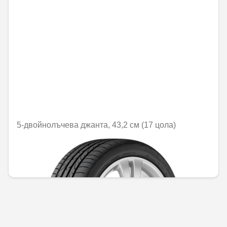
5-двойнолъчева джанта, 43,2 см (17 цола)
Не е налично онлайн
447,72 € / 875,66 лв.