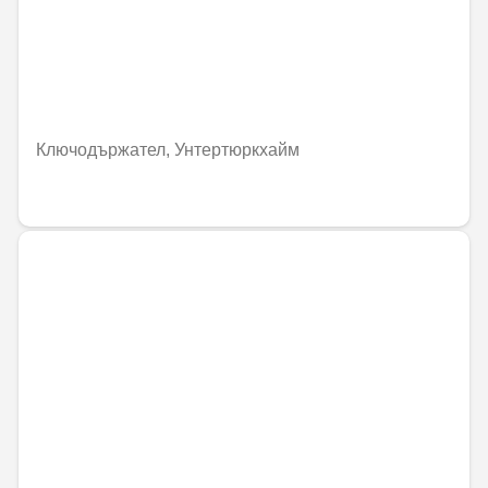
Ключодържател, Унтертюркхайм
41,59 € / 81,35 лв.