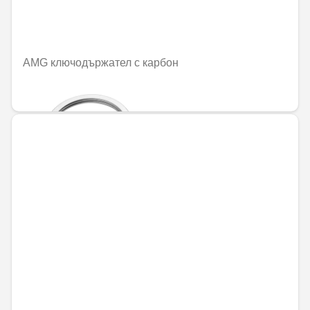
AMG ключодържател с карбон
86,98 € / 170,11 лв.