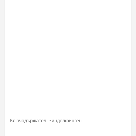
Ключодържател, Зинделфинген
44,77 € / 87,57 лв.