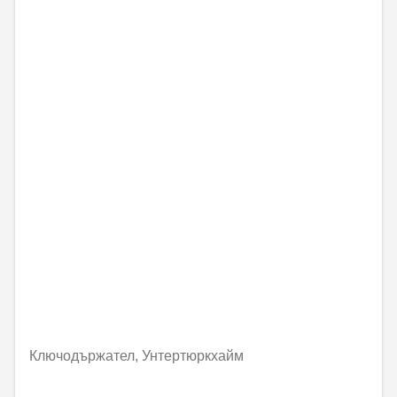
Ключодържател, Унтертюркхайм
41,59 € / 81,35 лв.