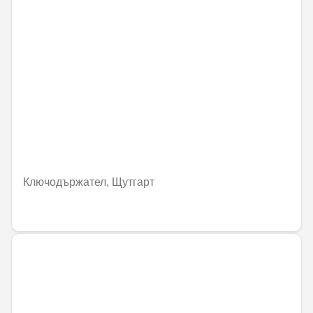
Ключодържател, Щутгарт
49,81 € / 97,42 лв.