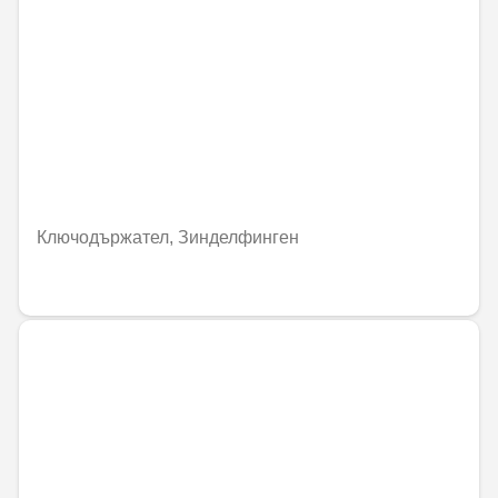
Ключодържател, Зинделфинген
44,77 € / 87,57 лв.