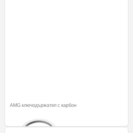
AMG ключодържател с карбон
86,98 € / 170,11 лв.