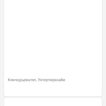
Ключодържател, Унтертюркхайм
41,59 € / 81,35 лв.