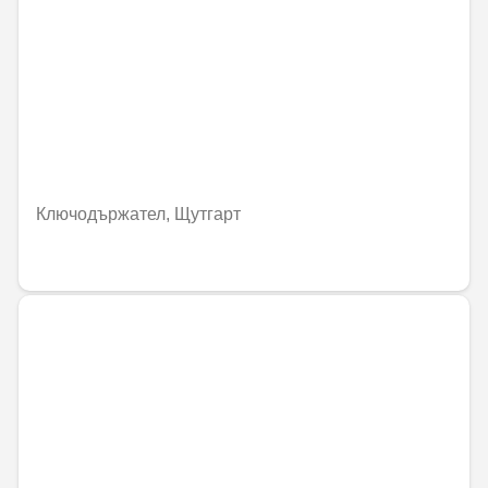
Ключодържател, Щутгарт
49,81 € / 97,42 лв.