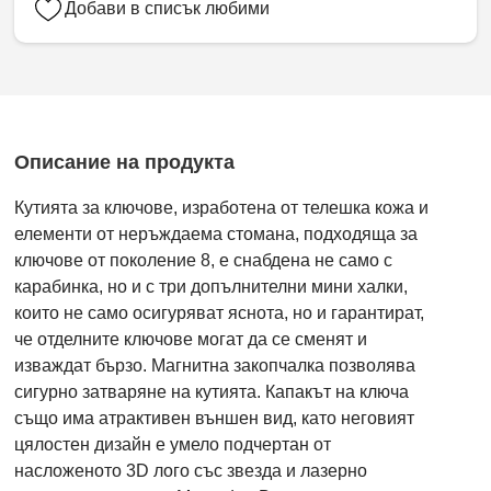
Добави в списък любими
Описание на продукта
Кутията за ключове, изработена от телешка кожа и
елементи от неръждаема стомана, подходяща за
ключове от поколение 8, е снабдена не само с
карабинка, но и с три допълнителни мини халки,
които не само осигуряват яснота, но и гарантират,
че отделните ключове могат да се сменят и
изваждат бързо. Магнитна закопчалка позволява
сигурно затваряне на кутията. Капакът на ключа
също има атрактивен външен вид, като неговият
цялостен дизайн е умело подчертан от
насложеното 3D лого със звезда и лазерно