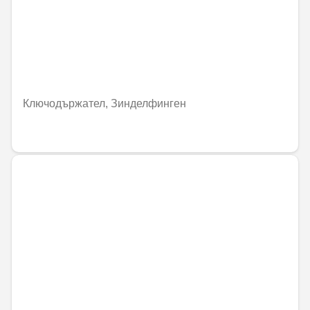
Ключодържател, Зинделфинген
44,77 € / 87,57 лв.