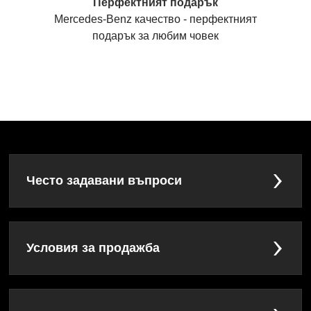
Перфектният подарък
Mercedes-Benz качество - перфектният
подарък за любим човек
Често задавани въпроси
Условия за продажба