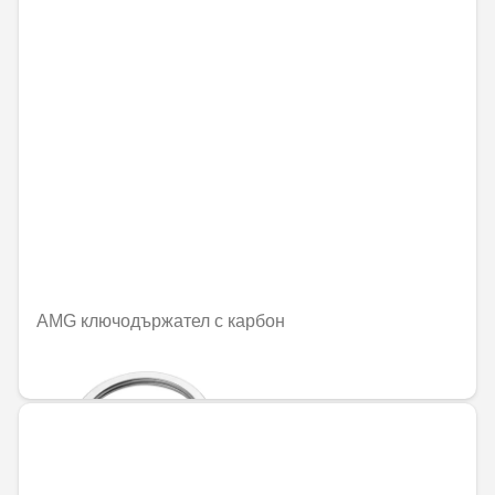
AMG ключодържател с карбон
86,98 € / 170,11 лв.