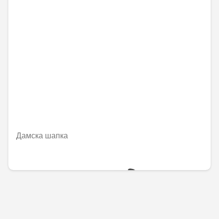
Дамска шапка
54,46 € / 106,51 лв.