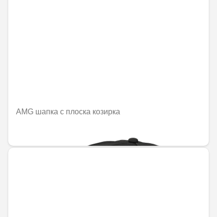
AMG шапка с плоска козирка
45,38 € / 88,76 лв.