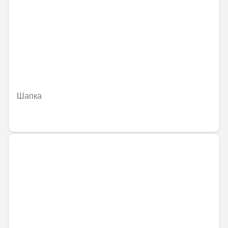
Шапка
30,25 € / 59,17 лв.