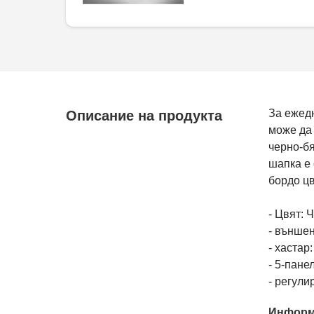
За ежедн
Описание на продукта
може да
черно-бя
шапка е 
бордо цв
- Цвят: 
- външен
- хастар
- 5-пане
- регули
Информ