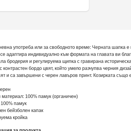
евна употреба или за свободното време: Черната шапка е 
 се адаптира индивидуално към формата на главата ви бла
ла бродерия и регулируема щипка с гравирана историческа
с контрастен бордо цвят, който умело разчупва черния диз
ят и са завършени с черен лавъров принт. Козирката също 
Черен
 материал: 100% памук (органичен)
: 100% памук
лен бейзболен капак
руема кройка
ация за продукта