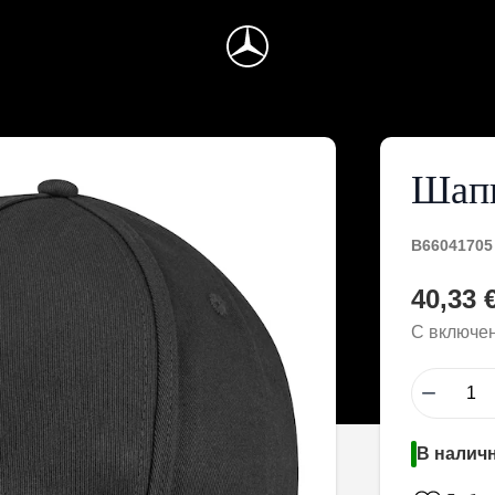
Шап
B66041705
40,33 €
С включе
−
В наличн