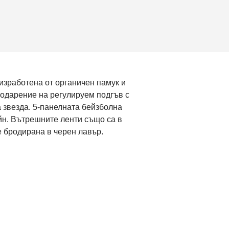
изработена от органичен памук и
годарение на регулируем подгъв с
 звезда. 5-панелната бейзболна
айн. Вътрешните ленти също са в
е бродирана в черен лавър.