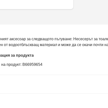
ният аксесоар за следващото пътуване: Несесерът за тоа
ен от водоотблъскващ материал и може да се окачи почти 
ация за продукта
 на продукт: B66959654