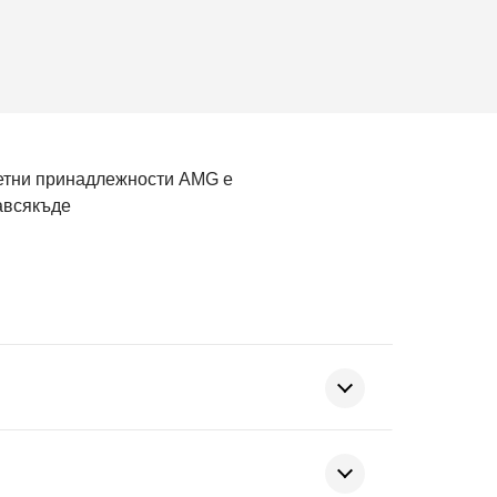
летни принадлежности AMG е
навсякъде