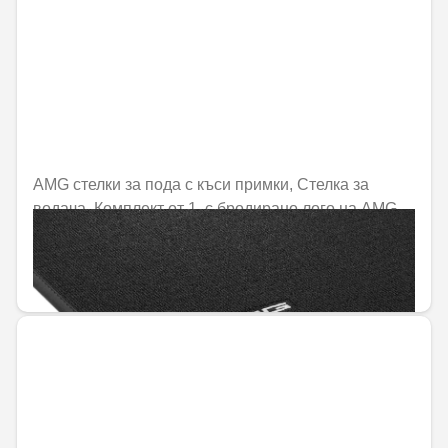
AMG стелки за пода с къси примки, Стелка за
водача, Комплект от 1, с бродирано лого на AMG
Не е налично онлайн
74,62 € / 145,94 лв.