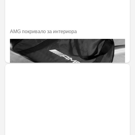
AMG покривало за интериора
Не е налично онлайн
576,82 € / 1128,15 лв.