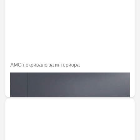
AMG покривало за интериора
Не е налично онлайн
884,88 € / 1730,67 лв.