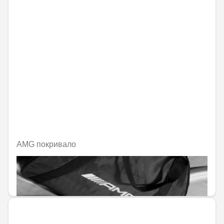
AMG покривало
Не е налично онлайн
871,73 € / 1704,95 лв.