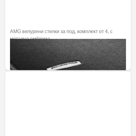
AMG велурени стелки за под, комплект от 4, с
метална емблема
Не е налично онлайн
433,61 € / 848,06 лв.