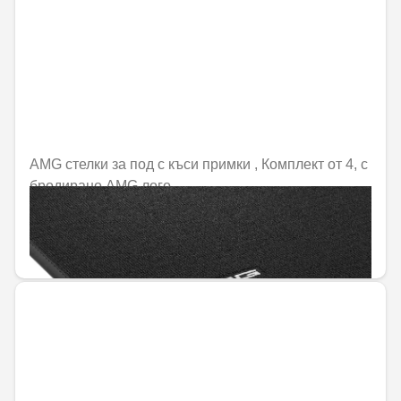
AMG стелки за под с къси примки , Комплект от 4, с
бродирано AMG лого
Не е налично онлайн
105,89 € / 207,10 лв.