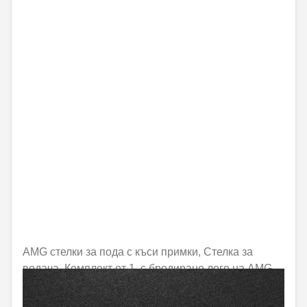
AMG стелки за пода с къси примки, Стелка за
водача, Комплект от 1, с бродирано лого на AMG
Не е налично онлайн