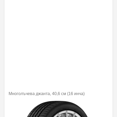
Многолъчева джанта, 40,6 см (16 инча)
Не е налично онлайн
484,03 € / 946,68 лв.