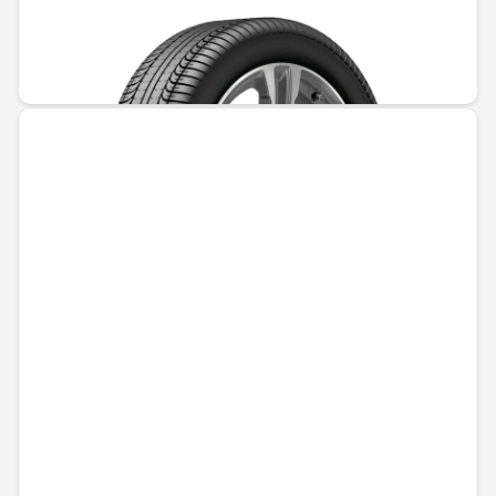
Не е налично онлайн
562,69 € / 1100,53 лв.