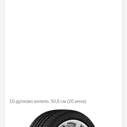
10-дупково колело, 50,8 см (20 инча)
Не е налично онлайн
1754,63 € / 3431,75 лв.