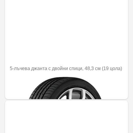
5-лъчева джанта с двойни спици, 48,3 см (19 цола)
Не е налично онлайн
750,25 € / 1467,37 лв.