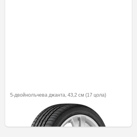
5-двойнолъчева джанта, 43,2 см (17 цола)
Не е налично онлайн
447,72 € / 875,66 лв.