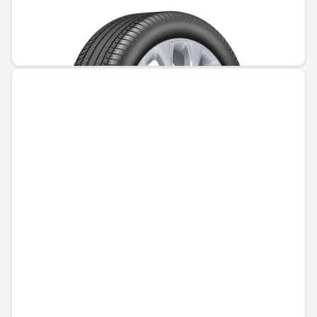
Не е налично онлайн
363,02 € / 710,01 лв.