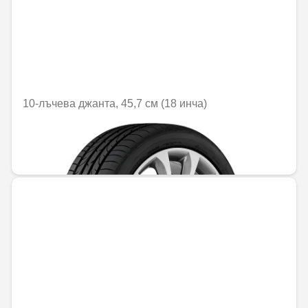
10-лъчева джанта, 45,7 см (18 инча)
Не е налично онлайн
701,84 € / 1372,69 лв.