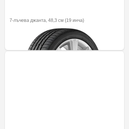
7-лъчева джанта, 48,3 см (19 инча)
Не е налично онлайн
726,05 € / 1420,03 лв.