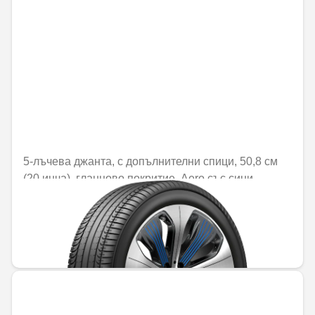
5-лъчева джанта, с допълнителни спици, 50,8 см
(20 инча), гланцово покритие, Aero със сини
апликации
Не е налично онлайн
744,20 € / 1455,54 лв.