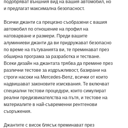
подобряват външния вид на вашия автомобил, но
и предлагат максимална безопасност.
Всички джанти са прецизно съобразени с вашия
автомобил по отношение на профил на
натоварване и размери. Преди вашите
алуминиеви джанти да ви придружават безопасно
по време на пътуванията ви, те преминават през
обширна програма за разработка и тестване.
Всеки дизайн на джантата трябва да премине през
различни тестове за издръжливост, базирани на
строги насоки на Mercedes-Benz, всички от които
надвишават законовите изисквания. Те включват
специални тестови процедури, които симулират
реални предизвикателства на пътя, и тестове на
материалите в най-съвременни рентгенови
съоръжения.
Джантите с висок блясък преминават през